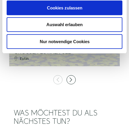
Renate Jebe / TI Eutin
u
Cookies zulassen
s
w
©
Auswahl erlauben
a
h
l
Nur notwendige Cookies
A
GROSSER EUTINER SEE
T
Eutin
WAS MÖCHTEST DU ALS
NÄCHSTES TUN?