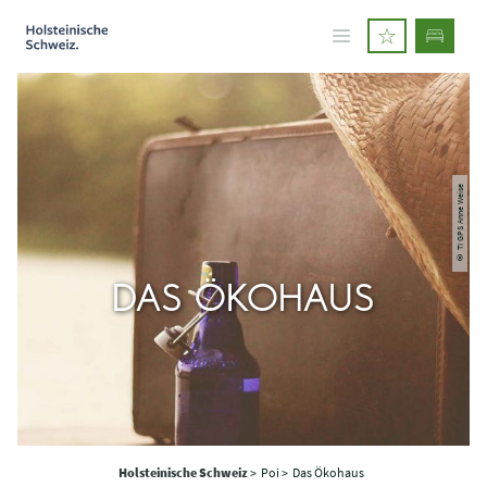
© TI GPS Anne Weise
DAS ÖKOHAUS
Holsteinische Schweiz
>
Poi >
Das Ökohaus