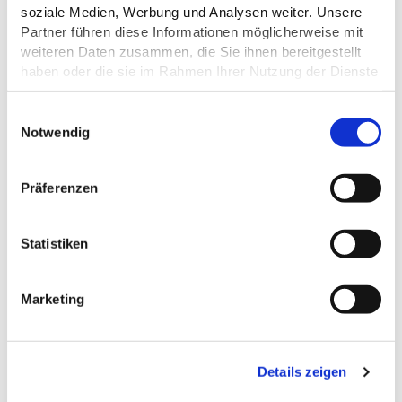
soziale Medien, Werbung und Analysen weiter. Unsere
EIGNUNG
Partner führen diese Informationen möglicherweise mit
weiteren Daten zusammen, die Sie ihnen bereitgestellt
ZAHLUNGSMÖGLICHKEITEN
haben oder die sie im Rahmen Ihrer Nutzung der Dienste
gesammelt haben.
E
Datenschutz
Notwendig
i
n
DAS KÖNNTE DICH AUCH
w
Präferenzen
i
INTERESSIEREN
l
l
Statistiken
i
g
Marketing
u
n
g
Details zeigen
s
a