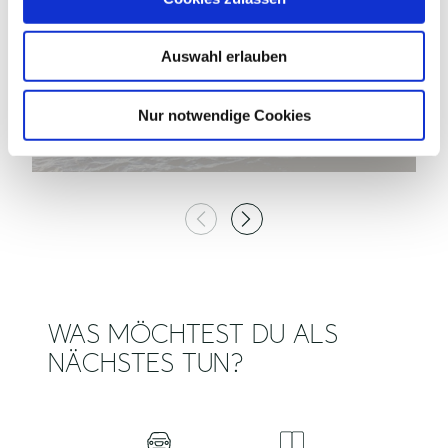
s
w
Auswahl erlauben
a
h
l
Nur notwendige Cookies
STOCKSEE
N
Stocksee
WAS MÖCHTEST DU ALS
NÄCHSTES TUN?