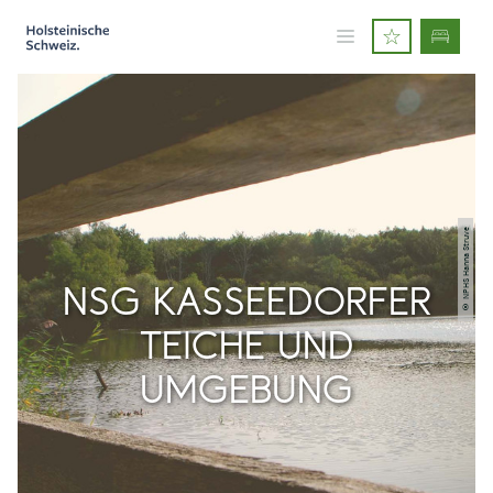
© NPHS Hanna Struve
NSG KASSEEDORFER
TEICHE UND
UMGEBUNG