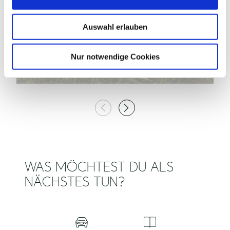
s
©
w
Auswahl erlauben
a
h
NSG VOGELFREISTÄTTE LEBRADER
l
Nur notwendige Cookies
TEICHE
N
Lebrade
WAS MÖCHTEST DU ALS
NÄCHSTES TUN?