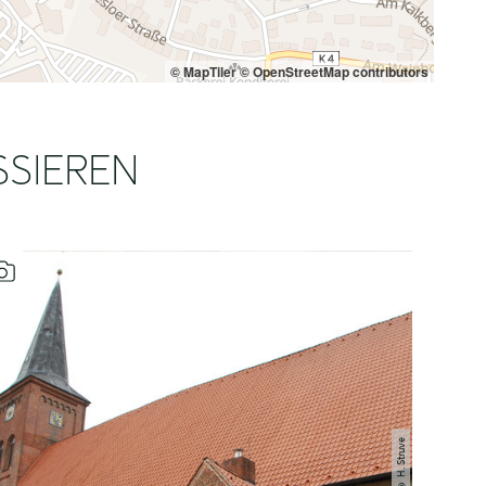
© MapTiler
© OpenStreetMap contributors
SSIEREN
H. Struve