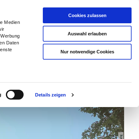
Menü
Erlebnisse
Buchen
Cookies zulassen
le Medien
ir
Auswahl erlauben
, Werbung
ren Daten
ienste
Nur notwendige Cookies
g
Details zeigen