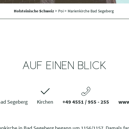
Holsteinische Schweiz
>
Poi >
Marienkirche Bad Segeberg
AUF EINEN BLICK
 Bad Segeberg
Kirchen
+49 4551 / 955 - 255
www.
enkirche in Bad Segeberg begann um 1156/1157. Damals fan