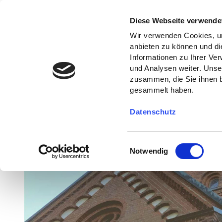
Diese Webseite verwende
Wir verwenden Cookies, um
anbieten zu können und di
Informationen zu Ihrer Ve
und Analysen weiter. Unse
zusammen, die Sie ihnen b
gesammelt haben.
Datenschutz
E
Notwendig
i
n
w
i
l
l