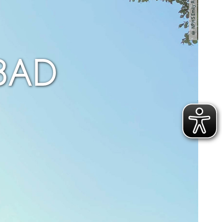
© NPHS Emily Rehg
BAD