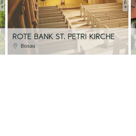
©
©
ROTE BANK ST. PETRI KIRCHE
Bosau