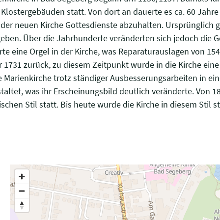
it Klostergebäuden statt. Von dort an dauerte es ca. 60 Jahr
er neuen Kirche Gottesdienste abzuhalten. Ursprünglich ge
ben. Über die Jahrhunderte veränderten sich jedoch die G
erte eine Orgel in der Kirche, was Reparaturauslagen von 15
r 1731 zurück, zu diesem Zeitpunkt wurde in die Kirche ei
e Marienkirche trotz ständiger Ausbesserungsarbeiten in e
ltet, was ihr Erscheinungsbild deutlich veränderte. Von 18
n Stil statt. Bis heute wurde die Kirche in diesem Stil st