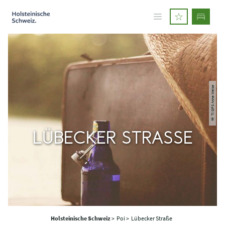
© TI GPS Anne Weise
LÜBECKER STRASSE
Holsteinische Schweiz
>
Poi >
Lübecker Straße