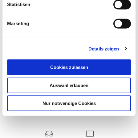
l
Statistiken
©
i
g
Marketing
u
n
PARKPLATZ BOOTSHAFEN
P
g
Plön
Details zeigen
s
a
u
Cookies zulassen
s
w
Auswahl erlauben
a
h
WAS MÖCHTEST DU ALS
l
Nur notwendige Cookies
NÄCHSTES TUN?