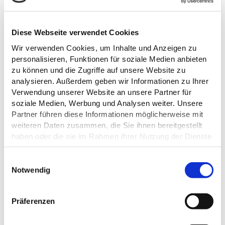
Diese Webseite verwendet Cookies
Wir verwenden Cookies, um Inhalte und Anzeigen zu
personalisieren, Funktionen für soziale Medien anbieten
DAS KÖNNTE DICH AUCH
zu können und die Zugriffe auf unsere Website zu
analysieren. Außerdem geben wir Informationen zu Ihrer
INTERESSIEREN
Verwendung unserer Website an unsere Partner für
soziale Medien, Werbung und Analysen weiter. Unsere
Partner führen diese Informationen möglicherweise mit
weiteren Daten zusammen, die Sie ihnen bereitgestellt
haben oder die sie im Rahmen Ihrer Nutzung der Dienste
gesammelt haben.
E
Datenschutz
Notwendig
i
n
pixabay - rutchapong moolvai
w
Präferenzen
i
l