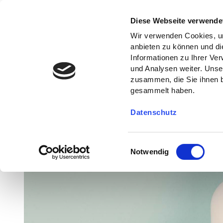
Diese Webseite verwende
Wir verwenden Cookies, um
anbieten zu können und di
Informationen zu Ihrer Ve
und Analysen weiter. Unse
zusammen, die Sie ihnen b
gesammelt haben.
Datenschutz
E
Notwendig
i
n
w
i
l
l