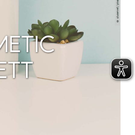
© uluservet / pixabay
METIC
ETT