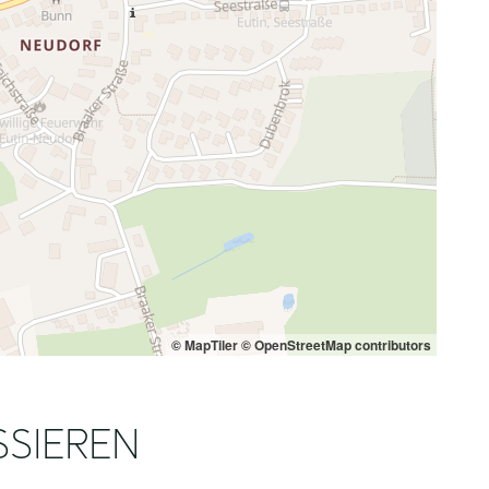
© MapTiler
© OpenStreetMap contributors
SSIEREN