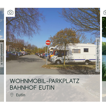
M. Brenker / Eutin Tourismus
Eutin Seerundfahrt
©
©
WOHNMOBIL-PARKPLATZ
BAHNHOF EUTIN
Eutin