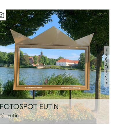
K. Osowski_Eutin Tourismus
©
FOTOSPOT EUTIN
FU
Eutin
P