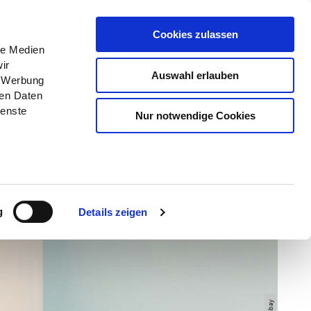
Menü
Erlebnisse
Buchen
Cookies zulassen
le Medien
ir
Auswahl erlauben
, Werbung
ren Daten
ienste
Nur notwendige Cookies
g
Details zeigen