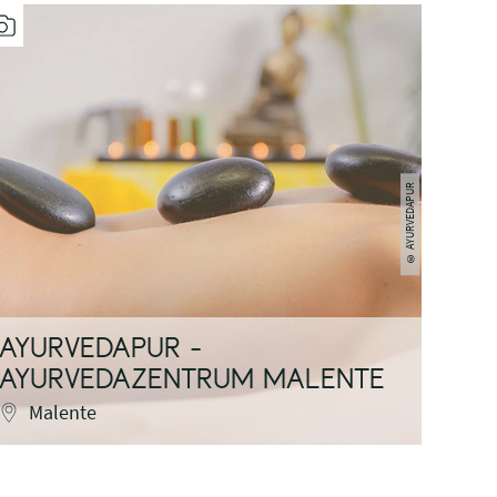
AYURVEDAPUR
©
AYURVEDAPUR -
AYURVEDAZENTRUM MALENTE
MUS
Malente
P