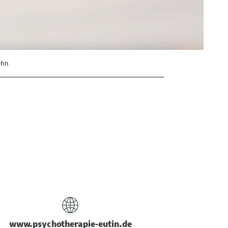
ehn
www.psychotherapie-eutin.de