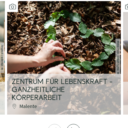
MaTS GmbH - Anne Weise
stevepb / pixabay
©
©
ZENTRUM FÜR LEBENSKRAFT -
GANZHEITLICHE
KÖRPERARBEIT
Malente