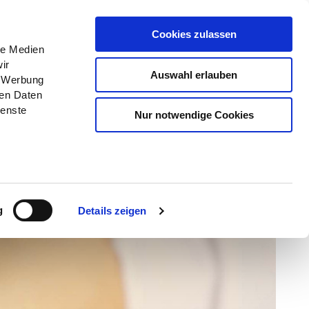
Menü
Erlebnisse
Buchen
Cookies zulassen
le Medien
ir
Auswahl erlauben
, Werbung
ren Daten
ienste
Nur notwendige Cookies
g
Details zeigen