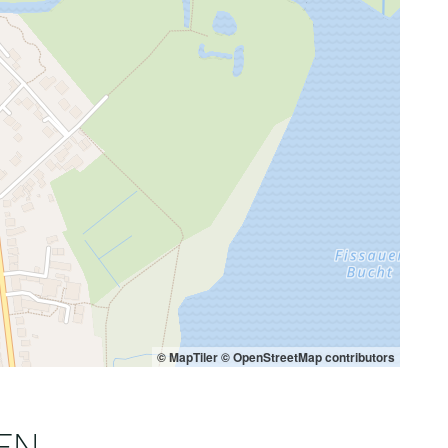
© MapTiler
© OpenStreetMap contributors