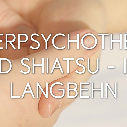
ERPSYCHOTHE
D SHIATSU - I
LANGBEHN