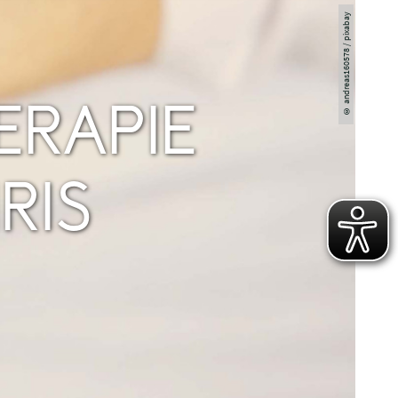
© andreas160578 / pixabay
RAPIE
RIS