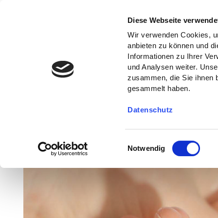
Diese Webseite verwende
Wir verwenden Cookies, um
anbieten zu können und di
Informationen zu Ihrer Ve
und Analysen weiter. Unse
zusammen, die Sie ihnen b
gesammelt haben.
Datenschutz
E
Notwendig
i
n
w
i
l
l