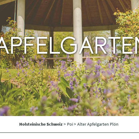
 APFELGARTE
Holsteinische Schweiz
>
Poi >
Alter Apfelgarten Plön