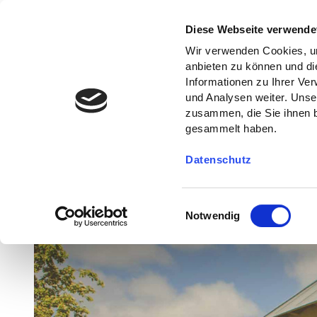
Diese Webseite verwende
Wir verwenden Cookies, um
anbieten zu können und di
Informationen zu Ihrer Ve
und Analysen weiter. Unse
zusammen, die Sie ihnen b
gesammelt haben.
Datenschutz
E
Notwendig
i
n
w
i
l
l