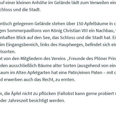
auf einer kleinen Anhöhe im Gelände lädt zum Verweilen ei
chloss und die Stadt.
ntisch gelegenen Gelände stehen über 150 Apfelbäume in ca
igen Sommerpavillons von König Christian VIII ein Nachbau
haften Blick auf den See, das Schloss und die Stadt hat. Ein
m Eingangsbereich, links des Hauptweges, befindet sich ein
lsorten.
t von den Mitgliedern des Vereins „Freunde des Plöner Prinz
rden ausschließlich Bäume alter Sorten (ausgehend von eine
aum im Alten Apfelgarten hat eine Patin/einen Paten – mit 
und erwerben auch das Recht, zu ernten.
, die Äpfel nicht zu pflücken (Fallobst kann gerne probiert 
der Jahreszeit besichtigt werden.