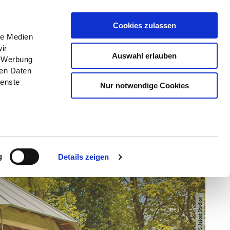
Menü
Erlebnisse
Buchen
Cookies zulassen
le Medien
ir
Auswahl erlauben
, Werbung
ren Daten
ienste
Nur notwendige Cookies
g
Details zeigen
© TI GPS Jalost Studios