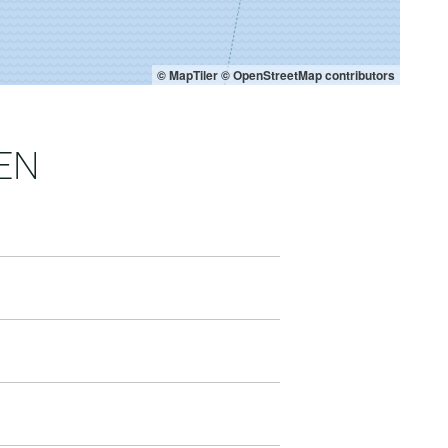
© MapTiler
© OpenStreetMap contributors
EN