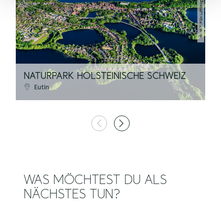
©TI Plön Luftfotografie Martin Elsen
©
N
NATURPARK HOLSTEINISCHE SCHWEIZ
S
Eutin
WAS MÖCHTEST DU ALS
NÄCHSTES TUN?