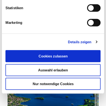
l
l
Statistiken
RUHETAGE
i
g
Marketing
u
n
g
DAS KÖNNTE DICH AUCH
Details zeigen
s
INTERESSIEREN
a
u
Cookies zulassen
s
w
Auswahl erlauben
a
h
l
Nur notwendige Cookies