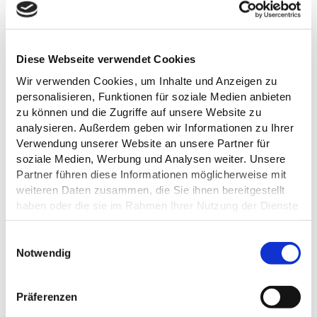
Diese Webseite verwendet Cookies
Wir verwenden Cookies, um Inhalte und Anzeigen zu
personalisieren, Funktionen für soziale Medien anbieten
zu können und die Zugriffe auf unsere Website zu
analysieren. Außerdem geben wir Informationen zu Ihrer
Verwendung unserer Website an unsere Partner für
ALLGEMEINE INFORMATIONEN
soziale Medien, Werbung und Analysen weiter. Unsere
Partner führen diese Informationen möglicherweise mit
weiteren Daten zusammen, die Sie ihnen bereitgestellt
haben oder die sie im Rahmen Ihrer Nutzung der Dienste
gesammelt haben.
ÖFFNUNGSZEITEN
E
Datenschutz
Notwendig
i
n
EIGNUNG
w
Präferenzen
i
PREISINFORMATIONEN