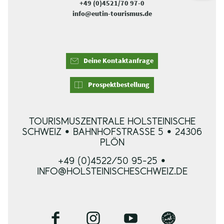
+49 (0)4521/70 97-0
info@eutin-tourismus.de
Deine Kontaktanfrage
Prospektbestellung
TOURISMUSZENTRALE HOLSTEINISCHE
SCHWEIZ • BAHNHOFSTRASSE 5 • 24306 P
LÖN
+49 (0)4522/50 95-25 •
INFO@HOLSTEINISCHESCHWEIZ.DE
F
I
Y
B