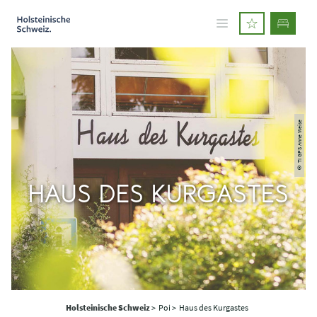
© TI GPS Anne Weise
HAUS DES KURGASTES
Holsteinische Schweiz
>
Poi >
Haus des Kurgastes