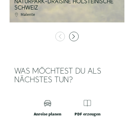
NATURPARK-DRAISINE HOLSTEINISCHE
SCHWEIZ
N
Malente
WAS MÖCHTEST DU ALS
NÄCHSTES TUN?
Anreise planen
PDF erzeugen