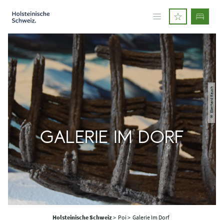
© Eberhard Rauch
GALERIE IM DORF
Holsteinische Schweiz
>
Poi >
Galerie Im Dorf