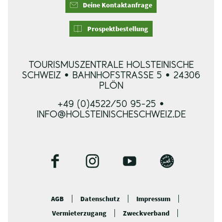
Deine Kontaktanfrage
Prospektbestellung
TOURISMUSZENTRALE HOLSTEINISCHE
SCHWEIZ • BAHNHOFSTRASSE 5 • 24306 P
LÖN
+49 (0)4522/50 95-25 •
INFO@HOLSTEINISCHESCHWEIZ.DE
F
I
Y
B
a
n
o
l
c
s
u
o
AGB
Datenschutz
Impressum
e
t
t
g
Vermieterzugang
Zweckverband
b
a
u