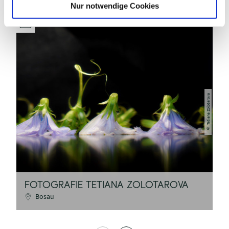
l
Nur notwendige Cookies
Tetiana Zolotarova
©
FOTOGRAFIE TETIANA ZOLOTAROVA
A
Bosau