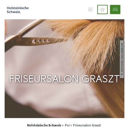
© MaTS GmbH/ stock.adobe.com
FRISEURSALON GRASZT
Holsteinische Schweiz
>
Poi >
Friseursalon Graszt