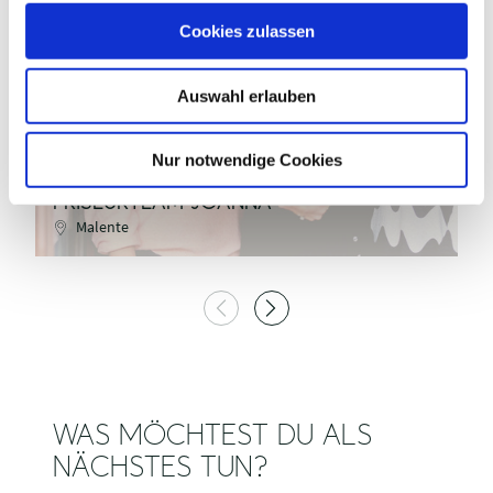
MaTS GmbH / Anne Weise
u
Cookies zulassen
s
w
©
Auswahl erlauben
a
h
l
Nur notwendige Cookies
FRISEURTEAM JOANNA
I
Malente
WAS MÖCHTEST DU ALS
NÄCHSTES TUN?