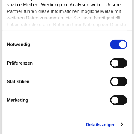
soziale Medien, Werbung und Analysen weiter. Unsere
EIGNUNG
Partner führen diese Informationen möglicherweise mit
weiteren Daten zusammen, die Sie ihnen bereitgestellt
haben oder die sie im Rahmen Ihrer Nutzung der Dienste
ZAHLUNGSMÖGLICHKEITEN
gesammelt haben.
E
Datenschutz
Notwendig
i
n
w
DAS KÖNNTE DICH AUCH
Präferenzen
i
INTERESSIEREN
l
l
Statistiken
i
g
Marketing
u
n
g
Details zeigen
s
a