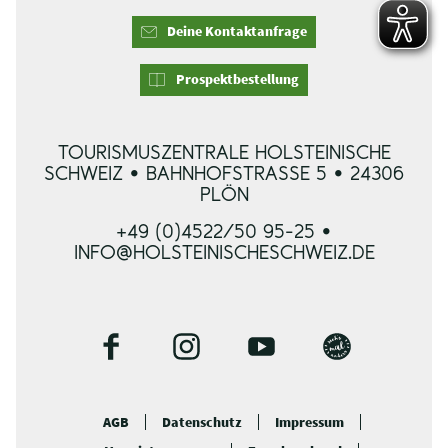
Deine Kontaktanfrage
Prospektbestellung
TOURISMUSZENTRALE HOLSTEINISCHE
SCHWEIZ • BAHNHOFSTRASSE 5 • 24306 P
LÖN
+49 (0)4522/50 95-25 •
INFO@HOLSTEINISCHESCHWEIZ.DE
F
I
Y
B
a
n
o
l
c
s
u
o
AGB
Datenschutz
Impressum
e
t
t
g