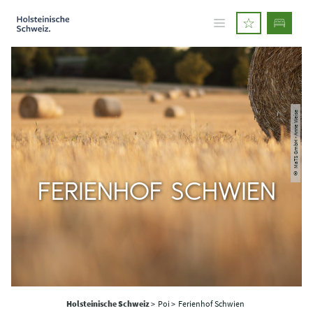
© MaTS GmbH - Anne Weise
FERIENHOF SCHWIEN
Holsteinische Schweiz
>
Poi >
Ferienhof Schwien