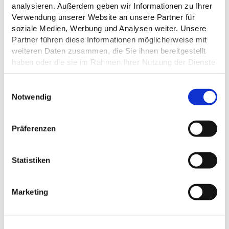
analysieren. Außerdem geben wir Informationen zu Ihrer
Verwendung unserer Website an unsere Partner für
soziale Medien, Werbung und Analysen weiter. Unsere
Partner führen diese Informationen möglicherweise mit
EIGNUNG
weiteren Daten zusammen, die Sie ihnen bereitgestellt
haben oder die sie im Rahmen Ihrer Nutzung der Dienste
SONSTIGE
gesammelt haben.
AUSSTATTUNG/EINRICHTUNG
E
Datenschutz
Notwendig
i
n
w
Präferenzen
i
DAS KÖNNTE DICH AUCH
l
INTERESSIEREN
l
Statistiken
i
g
Marketing
u
n
g