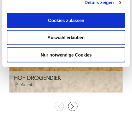
Details zeigen
s
a
u
Cookies zulassen
s
MaTS GmbH / Anne Weise
w
Auswahl erlauben
a
h
©
l
Nur notwendige Cookies
HOF DRÖGENDIEK
H
Malente