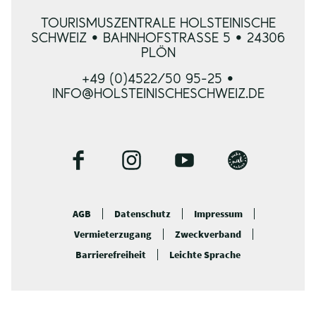
TOURISMUSZENTRALE HOLSTEINISCHE
SCHWEIZ • BAHNHOFSTRASSE 5 • 24306 P
LÖN
+49 (0)4522/50 95-25 •
INFO@HOLSTEINISCHESCHWEIZ.DE
F
I
Y
B
a
n
o
l
c
s
u
o
AGB
Datenschutz
Impressum
e
t
t
g
Vermieterzugang
Zweckverband
b
a
u
o
g
b
Barrierefreiheit
Leichte Sprache
o
r
e
k
a
m