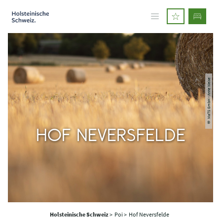
© MaTS GmbH - Anne Weise
HOF NEVERSFELDE
Holsteinische Schweiz
>
Poi >
Hof Neversfelde