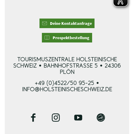
Deine Kontaktanfrage
Prospektbestellung
TOURISMUSZENTRALE HOLSTEINISCHE
SCHWEIZ • BAHNHOFSTRASSE 5 • 24306 P
LÖN
+49 (0)4522/50 95-25 •
INFO@HOLSTEINISCHESCHWEIZ.DE
F
I
Y
B
a
n
o
l
c
s
u
o