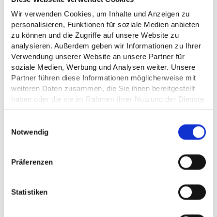
Wir verwenden Cookies, um Inhalte und Anzeigen zu
personalisieren, Funktionen für soziale Medien anbieten
zu können und die Zugriffe auf unsere Website zu
analysieren. Außerdem geben wir Informationen zu Ihrer
Verwendung unserer Website an unsere Partner für
soziale Medien, Werbung und Analysen weiter. Unsere
Partner führen diese Informationen möglicherweise mit
weiteren Daten zusammen, die Sie ihnen bereitgestellt
haben oder die sie im Rahmen Ihrer Nutzung der Dienste
ALLGEMEINE INFORMATIONEN
gesammelt haben.
E
Datenschutz
Notwendig
i
n
w
EIGNUNG
Präferenzen
i
l
l
Statistiken
i
g