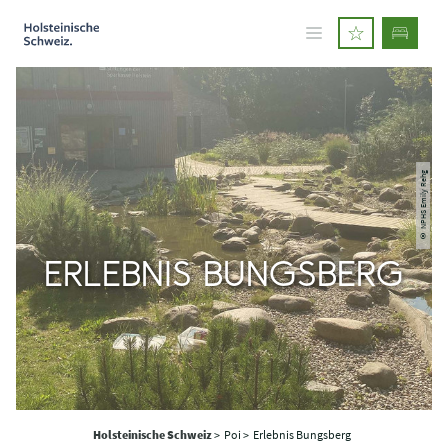
© NPHS Emily Rehg
ERLEBNIS BUNGSBERG
Holsteinische Schweiz
>
Poi >
Erlebnis Bungsberg