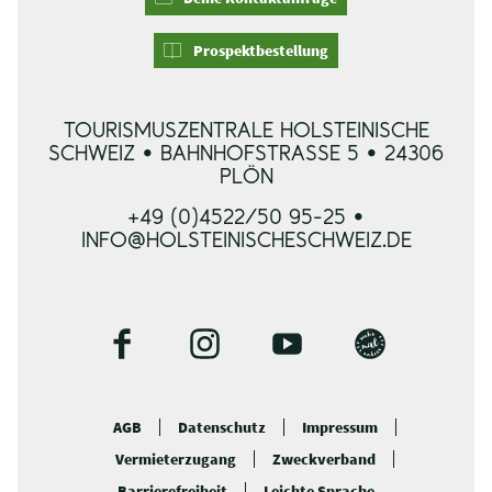
Prospektbestellung
TOURISMUSZENTRALE HOLSTEINISCHE
SCHWEIZ • BAHNHOFSTRASSE 5 • 24306 P
LÖN
+49 (0)4522/50 95-25 •
INFO@HOLSTEINISCHESCHWEIZ.DE
F
I
Y
B
a
n
o
l
c
s
u
o
AGB
Datenschutz
Impressum
e
t
t
g
Vermieterzugang
Zweckverband
b
a
u
o
g
b
Barrierefreiheit
Leichte Sprache