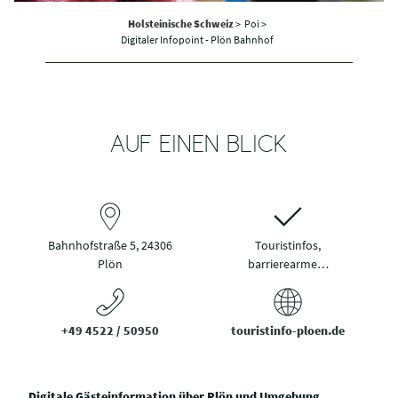
Holsteinische Schweiz
>
Poi >
Digitaler Infopoint - Plön Bahnhof
AUF EINEN BLICK
Bahnhofstraße 5, 24306
Touristinfos,
Plön
barrierearme…
+49 4522 / 50950
touristinfo-ploen.de
Digitale Gästeinformation über Plön und Umgebung.