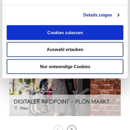
n
g
Details zeigen
s
a
u
Cookies zulassen
s
w
Auswahl erlauben
a
TI GPS / Anne Weise
h
l
Nur notwendige Cookies
©
DIGITALER INFOPOINT - PLÖN MARKT
D
Plön