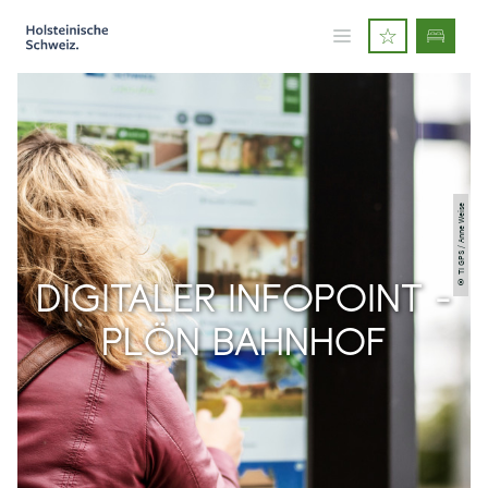
© TI GPS / Anne Weise
DIGITALER INFOPOINT -
PLÖN BAHNHOF