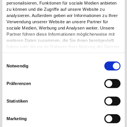
personalisieren, Funktionen für soziale Medien anbieten
zu können und die Zugriffe auf unsere Website zu
analysieren. Außerdem geben wir Informationen zu Ihrer
Verwendung unserer Website an unsere Partner für
soziale Medien, Werbung und Analysen weiter. Unsere
Partner führen diese Informationen möglicherweise mit
ALLGEMEINE INFORMATIONEN
weiteren Daten zusammen, die Sie ihnen bereitgestellt
haben oder die sie im Rahmen Ihrer Nutzung der Dienste
gesammelt haben.
E
Datenschutz
Notwendig
i
ÖFFNUNGSZEITEN
n
w
Präferenzen
i
l
l
Statistiken
DAS KÖNNTE DICH AUCH
i
INTERESSIEREN
g
Marketing
u