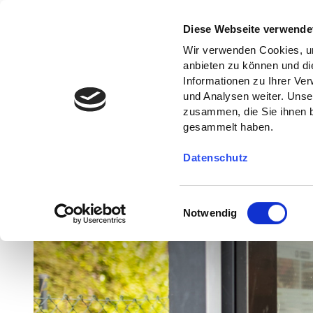
Diese Webseite verwende
Wir verwenden Cookies, um
anbieten zu können und di
Informationen zu Ihrer Ve
und Analysen weiter. Unse
zusammen, die Sie ihnen b
gesammelt haben.
Datenschutz
E
Notwendig
i
n
w
i
l
l