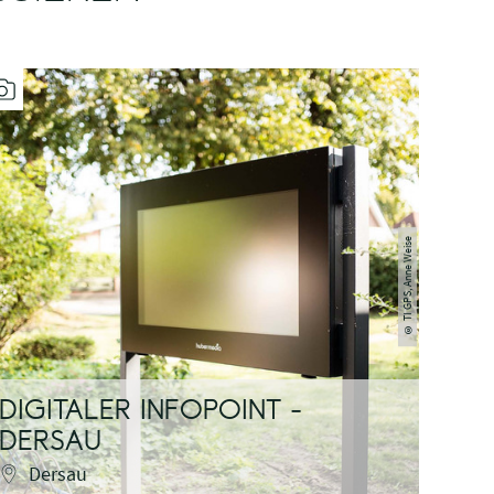
TI GPS, Anne Weise
©
DIGITALER INFOPOINT -
DIG
DERSAU
GRE
Dersau
Gr