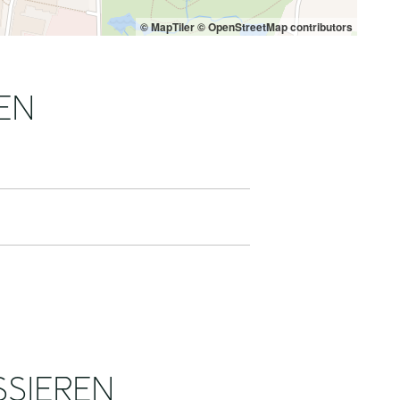
© MapTiler
© OpenStreetMap contributors
EN
SSIEREN