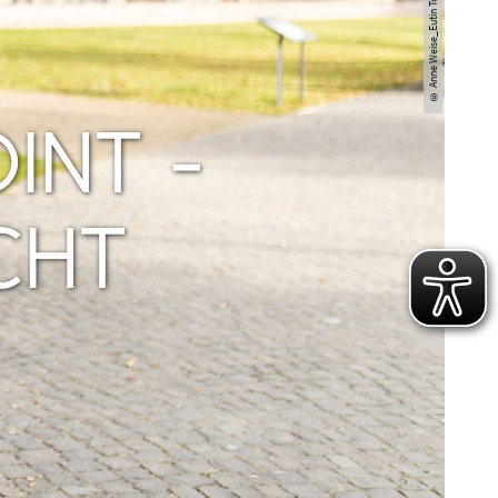
© Anne Weise_Eutin Tourismus
INT -
CHT