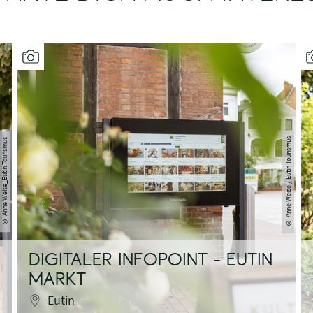
Anne Weise / Eutin Tourismus
Anne Weise_Eutin Tourismus
©
©
DIGITALER INFOPOINT - EUTIN
MARKT
Eutin