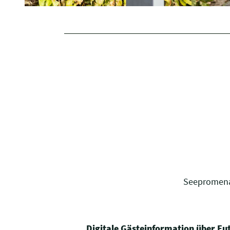
Seepromena
Digitale Gästeinformation über E