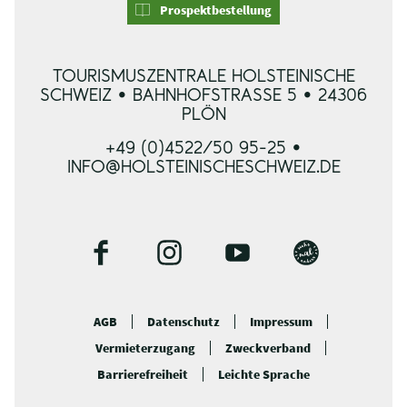
Prospektbestellung
TOURISMUSZENTRALE HOLSTEINISCHE
SCHWEIZ • BAHNHOFSTRASSE 5 • 24306 P
LÖN
+49 (0)4522/50 95-25 •
INFO@HOLSTEINISCHESCHWEIZ.DE
F
I
Y
B
a
n
o
l
c
s
u
o
AGB
Datenschutz
Impressum
e
t
t
g
Vermieterzugang
Zweckverband
b
a
u
o
g
b
Barrierefreiheit
Leichte Sprache
o
r
e