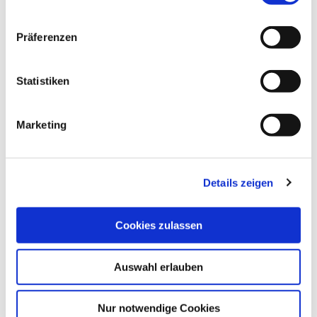
n
w
ALLGEMEINE INFORMATIONEN
Präferenzen
i
l
l
Statistiken
i
ZAHLUNGSMÖGLICHKEITEN
g
Marketing
u
n
PREISINFORMATIONEN
g
Details zeigen
s
a
u
Cookies zulassen
s
DAS KÖNNTE DICH AUCH
w
INTERESSIEREN
Auswahl erlauben
a
h
l
Nur notwendige Cookies