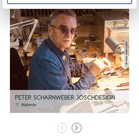
Peter Scharnweber
©
PETER SCHARNWEBER JOSCHDESIGN
A
Malente