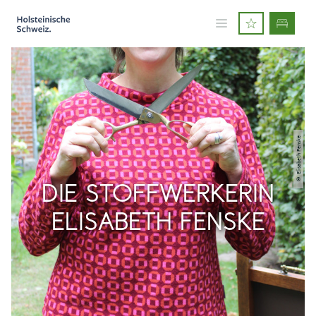
© Elisabeth Fenske
DIE STOFFWERKERIN
ELISABETH FENSKE