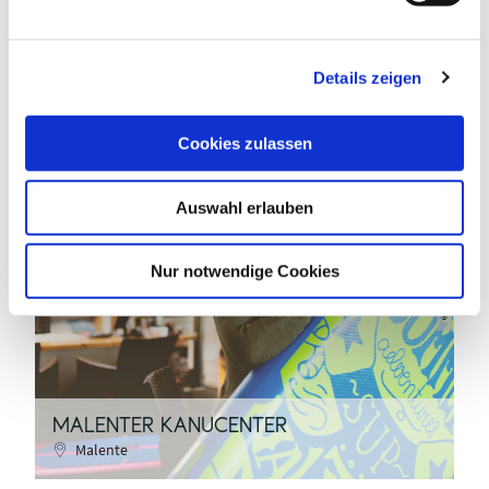
n
g
Details zeigen
s
a
u
Cookies zulassen
s
w
Auswahl erlauben
a
MaTS GmbH / Anne Weise
h
l
Nur notwendige Cookies
©
MALENTER KANUCENTER
M
Malente