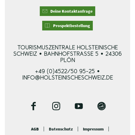
Deine Kontaktanfrage
Prospektbestellung
TOURISMUSZENTRALE HOLSTEINISCHE
SCHWEIZ • BAHNHOFSTRASSE 5 • 24306 P
LÖN
+49 (0)4522/50 95-25 •
INFO@HOLSTEINISCHESCHWEIZ.DE
F
I
Y
B
a
n
o
l
c
s
u
o
AGB
Datenschutz
Impressum
e
t
t
g