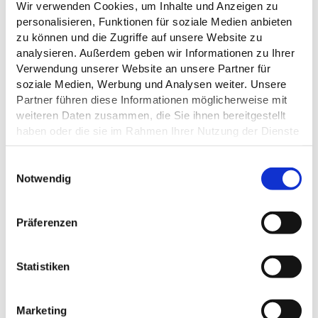
Wir verwenden Cookies, um Inhalte und Anzeigen zu
personalisieren, Funktionen für soziale Medien anbieten
zu können und die Zugriffe auf unsere Website zu
ÖFFNUNGSZEITEN
analysieren. Außerdem geben wir Informationen zu Ihrer
Verwendung unserer Website an unsere Partner für
soziale Medien, Werbung und Analysen weiter. Unsere
EIGNUNG
Partner führen diese Informationen möglicherweise mit
weiteren Daten zusammen, die Sie ihnen bereitgestellt
FREMDSPRACHEN
haben oder die sie im Rahmen Ihrer Nutzung der Dienste
gesammelt haben.
ZAHLUNGSMÖGLICHKEITEN
E
Datenschutz
Notwendig
i
n
PREISINFORMATIONEN
w
Präferenzen
i
l
l
Statistiken
i
DAS KÖNNTE DICH AUCH
g
INTERESSIEREN
Marketing
u