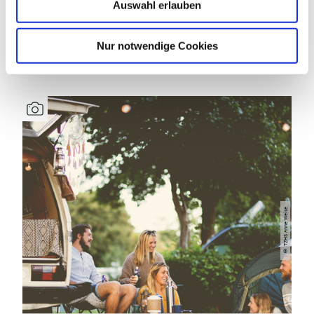
Auswahl erlauben
a
h
DAS KÖNNTE DICH AUCH
l
Nur notwendige Cookies
INTERESSIEREN
TZHS Anne Weise
©