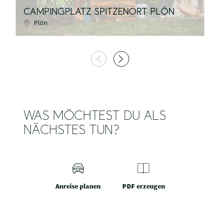
CAMPINGPLATZ SPITZENORT PLÖN
H
Plön
WAS MÖCHTEST DU ALS
NÄCHSTES TUN?
Anreise planen
PDF erzeugen