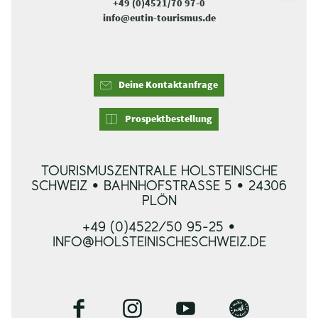
+49 (0)4521/70 97-0
info@eutin-tourismus.de
Deine Kontaktanfrage
Prospektbestellung
TOURISMUSZENTRALE HOLSTEINISCHE
SCHWEIZ • BAHNHOFSTRASSE 5 • 24306 P
LÖN
+49 (0)4522/50 95-25 •
INFO@HOLSTEINISCHESCHWEIZ.DE
F
I
Y
B