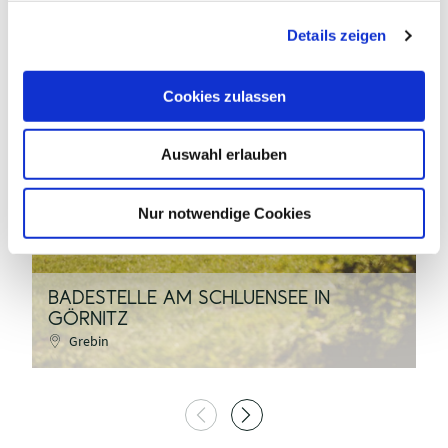
g
Details zeigen
s
a
u
Cookies zulassen
s
holsteinischeschweiz.de, Anne Weise
w
Auswahl erlauben
a
h
l
Nur notwendige Cookies
©
BADESTELLE AM SCHLUENSEE IN
GÖRNITZ
B
Grebin