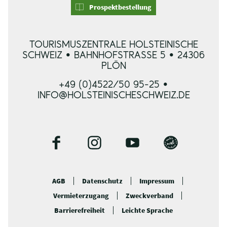
Prospektbestellung
TOURISMUSZENTRALE HOLSTEINISCHE
SCHWEIZ • BAHNHOFSTRASSE 5 • 24306 P
LÖN
+49 (0)4522/50 95-25 •
INFO@HOLSTEINISCHESCHWEIZ.DE
F
I
Y
B
a
n
o
l
c
s
u
o
AGB
Datenschutz
Impressum
e
t
t
g
Vermieterzugang
Zweckverband
b
a
u
o
g
b
Barrierefreiheit
Leichte Sprache
o
r
e