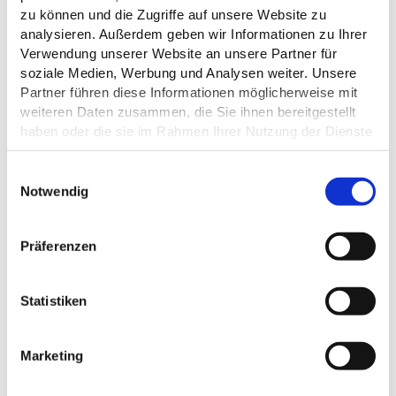
zu können und die Zugriffe auf unsere Website zu
analysieren. Außerdem geben wir Informationen zu Ihrer
Verwendung unserer Website an unsere Partner für
soziale Medien, Werbung und Analysen weiter. Unsere
Partner führen diese Informationen möglicherweise mit
ALLGEMEINE INFORMATIONEN
weiteren Daten zusammen, die Sie ihnen bereitgestellt
haben oder die sie im Rahmen Ihrer Nutzung der Dienste
gesammelt haben.
E
Datenschutz
Notwendig
EIGNUNG
i
n
w
Präferenzen
i
l
DAS KÖNNTE DICH AUCH
l
Statistiken
i
INTERESSIEREN
g
Marketing
u
n