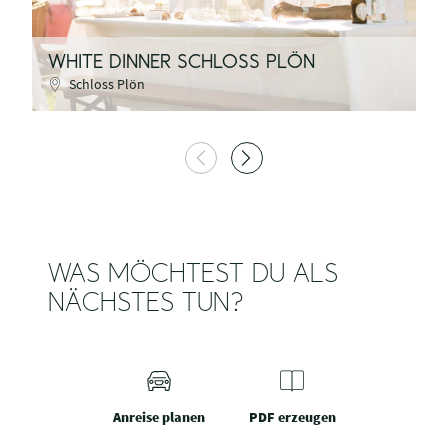
WHITE DINNER SCHLOSS PLÖN
A
Schloss Plön
WAS MÖCHTEST DU ALS
NÄCHSTES TUN?
Anreise planen
PDF erzeugen