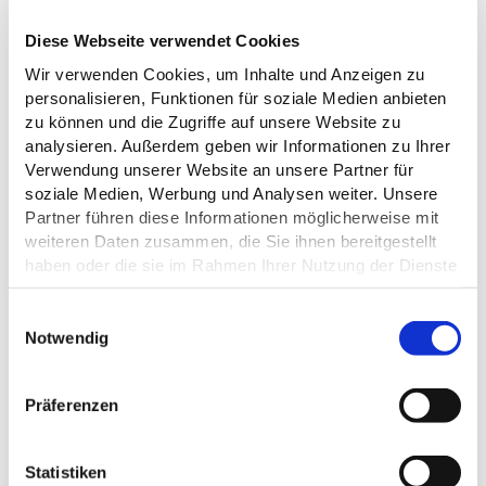
E-Mail:
Besichtigung@Fielmann-akademie.com
Diese Webseite verwendet Cookies
Webseite:
fielmann-akademie.com
Wir verwenden Cookies, um Inhalte und Anzeigen zu
personalisieren, Funktionen für soziale Medien anbieten
Anreise planen
zu können und die Zugriffe auf unsere Website zu
analysieren. Außerdem geben wir Informationen zu Ihrer
Verwendung unserer Website an unsere Partner für
soziale Medien, Werbung und Analysen weiter. Unsere
Partner führen diese Informationen möglicherweise mit
weiteren Daten zusammen, die Sie ihnen bereitgestellt
haben oder die sie im Rahmen Ihrer Nutzung der Dienste
gesammelt haben.
E
Datenschutz
Notwendig
i
n
w
Präferenzen
i
l
l
Statistiken