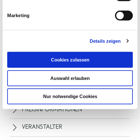
i
g
Marketing
u
n
g
ALLGEMEINE INFORMATIONEN
Details zeigen
s
a
u
Cookies zulassen
s
w
ALLGEMEINE INFORMATIONEN
Auswahl erlauben
a
h
EIGNUNG
l
Nur notwendige Cookies
PREISINFORMATIONEN
VERANSTALTER