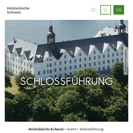
© Fielmann Akademie
SCHLOSSFÜHRUNG
Holsteinische Schweiz
>
Event >
Schlossführung