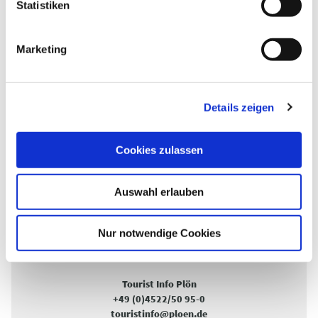
s
s
l
Statistiken
Übernachten
e
e
i
g
Marketing
u
n
g
Details zeigen
s
a
u
Cookies zulassen
s
FRAGEN RUND UM DEINEN URLAUB, ZU
PROSPEKTEN ODER UNTERKÜNFTEN?
w
Auswahl erlauben
a
h
Tourist Info Malente
l
Nur notwendige Cookies
+49 (0)4523/98 42 73-0
info@tourismus-malente.de
Tourist Info Plön
+49 (0)4522/50 95-0
touristinfo@ploen.de