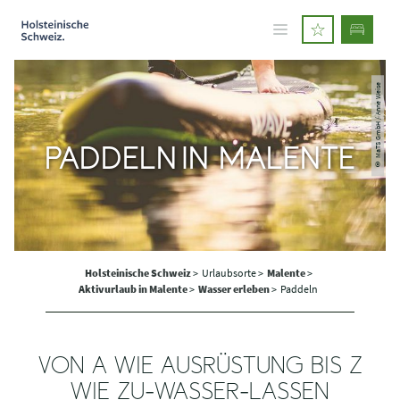
© MaTS GmbH / Anne Weise
PADDELN IN MALENTE
Holsteinische Schweiz
>
Urlaubsorte >
Malente
>
Aktivurlaub in Malente
>
Wasser erleben
>
Paddeln
VON A WIE AUSRÜSTUNG BIS Z
WIE ZU-WASSER-LASSEN