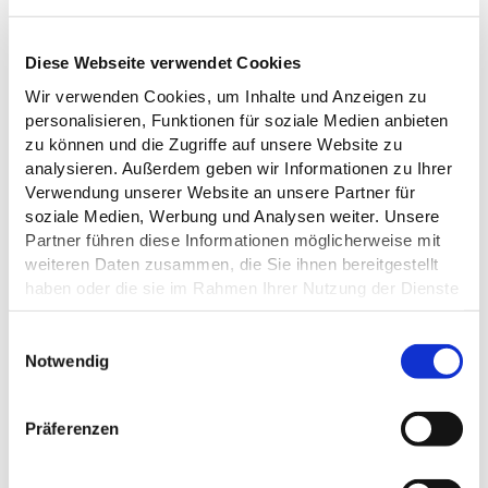
SUP
ADVENTU
OHT/ Oliver Franke
©
Diese Webseite verwendet Cookies
RES
MALENTE
MALENTER KANUCENTER
ABENDLIC
KANUTOU
Wir verwenden Cookies, um Inhalte und Anzeigen zu
Malente
Malente
©
HE
R IM
personalisieren, Funktionen für soziale Medien anbieten
KANUTOU
FACKELSC
zu können und die Zugriffe auf unsere Website zu
R
HEIN
© Bottervogel Freizeit erleben
analysieren. Außerdem geben wir Informationen zu Ihrer
RASTPLÄT
Auf zu den
Unvergessliche
Verwendung unserer Website an unsere Partner für
© pixabay
ZE
schönsten
Urlaubserlebni
soziale Medien, Werbung und Analysen weiter. Unsere
und Ein- und
Ufern von
sse auf dem
Partner führen diese Informationen möglicherweise mit
Aussetzstellen
Malente
Dieksee
weiteren Daten zusammen, die Sie ihnen bereitgestellt
haben oder die sie im Rahmen Ihrer Nutzung der Dienste
gesammelt haben.
E
Datenschutz
Notwendig
i
09.08.2026
A
A
23.08.2026
n
Anreise
n
b
Abreise
w
r
r
Präferenzen
i
e
e
Erwachsene
Kinder
l
i
i