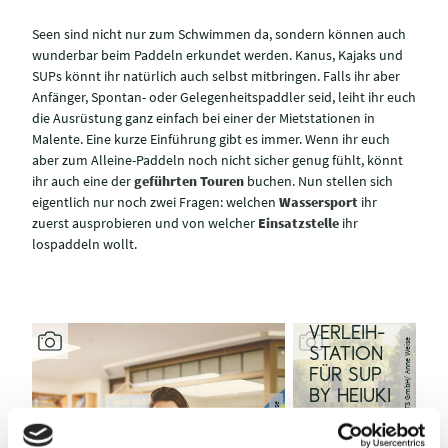
Seen sind nicht nur zum Schwimmen da, sondern können auch
wunderbar beim Paddeln erkundet werden. Kanus, Kajaks und
SUPs könnt ihr natürlich auch selbst mitbringen. Falls ihr aber
Anfänger, Spontan- oder Gelegenheitspaddler seid, leiht ihr euch
die Ausrüstung ganz einfach bei einer der Mietstationen in
Malente. Eine kurze Einführung gibt es immer. Wenn ihr euch
aber zum Alleine-Paddeln noch nicht sicher genug fühlt, könnt
ihr auch eine der
geführten Touren
buchen. Nun stellen sich
eigentlich nur noch zwei Fragen: welchen
Wassersport
ihr
zuerst ausprobieren und von welcher
Einsatzstelle
ihr
lospaddeln wollt.
VERLEIH-
MaTS GmbH/ Anne Weise
STATION
FÜR SUP
BY HEIUKI
MaTS GmbH / Anne Weise
Malente
©