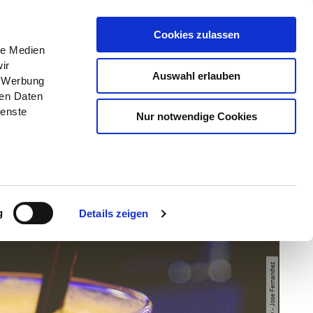
Menü
Erlebnisse
Buchen
Cookies zulassen
le Medien
ir
Auswahl erlauben
, Werbung
ren Daten
ienste
Nur notwendige Cookies
g
Details zeigen
© pixabay - Jose Fernandez