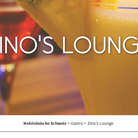
INO'S LOUN
Holsteinische Schweiz
>
Gastro >
Zino's Lounge