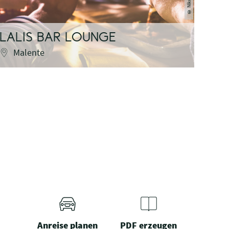
©
LALIS BAR LOUNGE
KUN
Malente
P
Anreise planen
PDF erzeugen