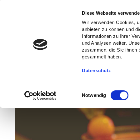
Diese Webseite verwende
Wir verwenden Cookies, um
anbieten zu können und di
Informationen zu Ihrer Ve
und Analysen weiter. Unse
zusammen, die Sie ihnen b
gesammelt haben.
Datenschutz
E
Notwendig
i
n
w
i
l
l