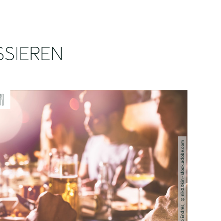
SSIEREN
Niko Endres, ©nik0.0kin - stock.adobe.com