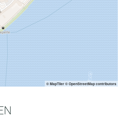
© MapTiler
© OpenStreetMap contributors
EN