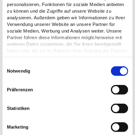
personalisieren, Funktionen für soziale Medien anbieten
ALLGEMEINE INFORMATIONEN
zu können und die Zugriffe auf unsere Website zu
analysieren. Außerdem geben wir Informationen zu Ihrer
Verwendung unserer Website an unsere Partner für
soziale Medien, Werbung und Analysen weiter. Unsere
Partner führen diese Informationen möglicherweise mit
ÖFFNUNGSZEITEN
weiteren Daten zusammen, die Sie ihnen bereitgestellt
haben oder die sie im Rahmen Ihrer Nutzung der Dienste
gesammelt haben.
ZAHLUNGSMÖGLICHKEITEN
E
Datenschutz
Notwendig
i
ANREISE
n
w
Präferenzen
i
l
l
Statistiken
DAS KÖNNTE DICH AUCH
i
INTERESSIEREN
g
Marketing
u