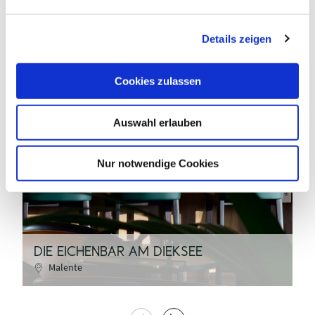
n
g
Details zeigen
s
a
u
Cookies zulassen
s
w
Hotel Dieksee I Collection by Ligula
Auswahl erlauben
a
h
l
Nur notwendige Cookies
©
S
DIE EICHENBAR AM DIEKSEE
P
Malente