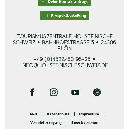
Deine Kontaktanfrage
Prospektbestellung
TOURISMUSZENTRALE HOLSTEINISCHE
SCHWEIZ • BAHNHOFSTRASSE 5 • 24306 P
LÖN
+49 (0)4522/50 95-25 •
INFO@HOLSTEINISCHESCHWEIZ.DE
F
I
Y
B
a
n
o
l
c
s
u
o
AGB
Datenschutz
Impressum
e
t
t
g
Vermieterzugang
Zweckverband
b
a
u