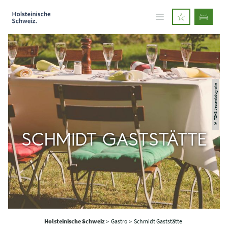
© TZHS Jessenfotografie
SCHMIDT GASTSTÄTTE
Holsteinische Schweiz
>
Gastro >
Schmidt Gaststätte