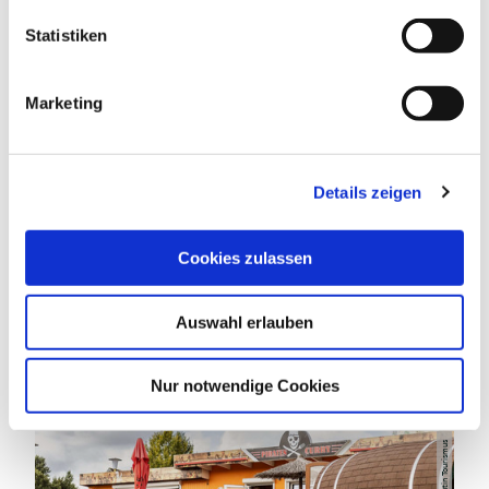
l
l
Statistiken
RUHETAGE
i
g
Marketing
u
n
g
DAS KÖNNTE DICH AUCH
Details zeigen
s
INTERESSIEREN
a
u
Cookies zulassen
s
w
Auswahl erlauben
a
h
l
Nur notwendige Cookies