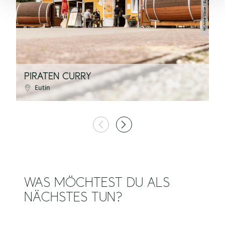
Anne Weise / Eutin Tourismus
©
PIRATEN CURRY
L
Eutin
WAS MÖCHTEST DU ALS
NÄCHSTES TUN?