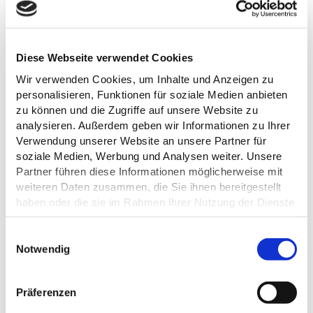
ALLGEMEINE INFORMATIONEN
Diese Webseite verwendet Cookies
Wir verwenden Cookies, um Inhalte und Anzeigen zu
personalisieren, Funktionen für soziale Medien anbieten
zu können und die Zugriffe auf unsere Website zu
ÖFFNUNGSZEITEN
analysieren. Außerdem geben wir Informationen zu Ihrer
Verwendung unserer Website an unsere Partner für
AUSSTATTUNG
soziale Medien, Werbung und Analysen weiter. Unsere
Partner führen diese Informationen möglicherweise mit
weiteren Daten zusammen, die Sie ihnen bereitgestellt
KÜCHENANGEBOTE
haben oder die sie im Rahmen Ihrer Nutzung der Dienste
gesammelt haben.
EIGNUNG
E
Datenschutz
Notwendig
i
n
ZAHLUNGSMÖGLICHKEITEN
w
Präferenzen
i
RAUCHER