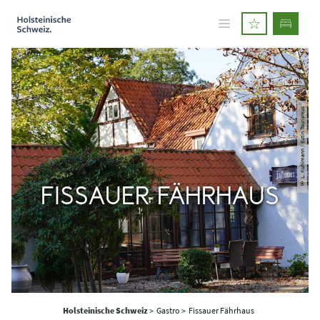
© L. Kuhlmann / Eutin Tourismus
FISSAUER FÄHRHAUS
Holsteinische Schweiz
>
Gastro >
Fissauer Fährhaus