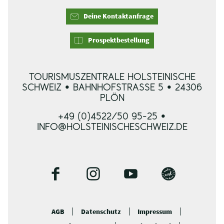
Deine Kontaktanfrage
Prospektbestellung
TOURISMUSZENTRALE HOLSTEINISCHE
SCHWEIZ • BAHNHOFSTRASSE 5 • 24306 P
LÖN
+49 (0)4522/50 95-25 •
INFO@HOLSTEINISCHESCHWEIZ.DE
F
I
Y
B
a
n
o
l
c
s
u
o
AGB
Datenschutz
Impressum
e
t
t
g