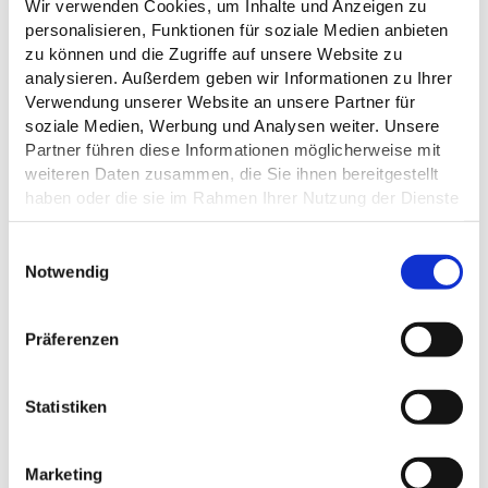
REGIONALE ANGEBOTE
Wir verwenden Cookies, um Inhalte und Anzeigen zu
personalisieren, Funktionen für soziale Medien anbieten
zu können und die Zugriffe auf unsere Website zu
KÜCHENANGEBOTE
analysieren. Außerdem geben wir Informationen zu Ihrer
Verwendung unserer Website an unsere Partner für
EIGNUNG
soziale Medien, Werbung und Analysen weiter. Unsere
Partner führen diese Informationen möglicherweise mit
weiteren Daten zusammen, die Sie ihnen bereitgestellt
ZAHLUNGSMÖGLICHKEITEN
haben oder die sie im Rahmen Ihrer Nutzung der Dienste
gesammelt haben.
RAUCHER
E
Datenschutz
Notwendig
i
n
RUHETAGE
w
Präferenzen
i
l
l
Statistiken
i
DAS KÖNNTE DICH AUCH
g
INTERESSIEREN
Marketing
u