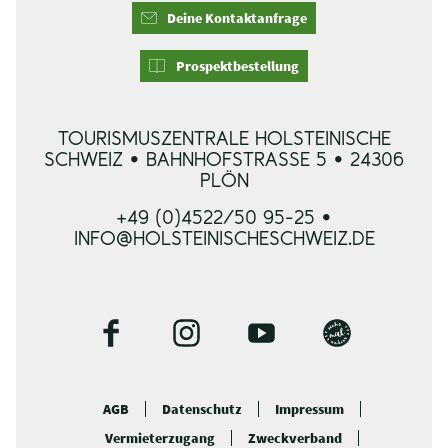
Deine Kontaktanfrage
Prospektbestellung
TOURISMUSZENTRALE HOLSTEINISCHE
SCHWEIZ • BAHNHOFSTRASSE 5 • 24306 P
LÖN
+49 (0)4522/50 95-25 •
INFO@HOLSTEINISCHESCHWEIZ.DE
F
I
Y
B
a
n
o
l
c
s
u
o
AGB
Datenschutz
Impressum
e
t
t
g
Vermieterzugang
Zweckverband
b
a
u