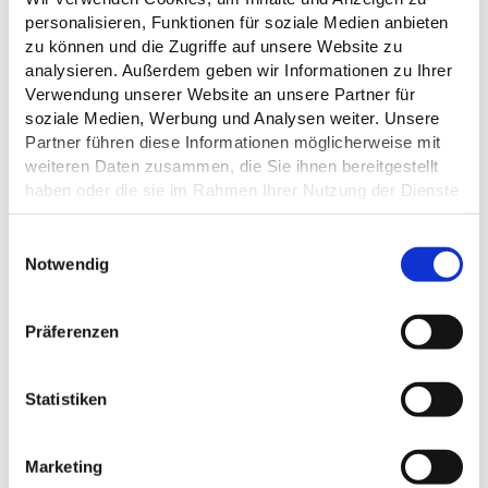
personalisieren, Funktionen für soziale Medien anbieten
zu können und die Zugriffe auf unsere Website zu
ÖFFNUNGSZEITEN
analysieren. Außerdem geben wir Informationen zu Ihrer
Verwendung unserer Website an unsere Partner für
KÜCHENANGEBOTE
soziale Medien, Werbung und Analysen weiter. Unsere
Partner führen diese Informationen möglicherweise mit
weiteren Daten zusammen, die Sie ihnen bereitgestellt
EIGNUNG
haben oder die sie im Rahmen Ihrer Nutzung der Dienste
gesammelt haben.
ZAHLUNGSMÖGLICHKEITEN
E
Datenschutz
Notwendig
i
RAUCHER
n
w
Präferenzen
i
l
l
Statistiken
DAS KÖNNTE DICH AUCH
i
g
INTERESSIEREN
Marketing
u