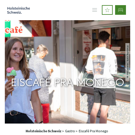
© Fokusweite / Eutin Tourismus
EISCAFÉ PRA MONEGO
Holsteinische Schweiz
>
Gastro >
Eiscafé Pra Monego