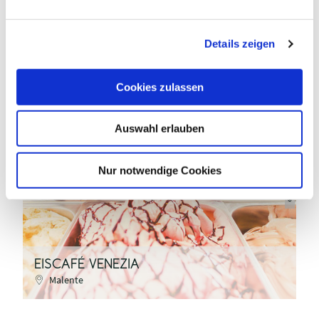
n
g
Details zeigen
s
a
u
Cookies zulassen
s
w
MaTS GmbH/ stock.adobe.com
Auswahl erlauben
a
h
l
Nur notwendige Cookies
©
EISCAFÉ VENEZIA
E
Malente