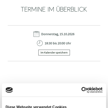
TERMINE IM ÜBERBLICK
Donnerstag, 15.10.2026
18:30 bis 20:00 Uhr
Im Kalender speichern
VERANSTALTER
NABU Landesstelle Wasser, NABU Umweltberatung Plön
Lange Str. 43
Diese Webseite verwendet Cookies
24306 Plön