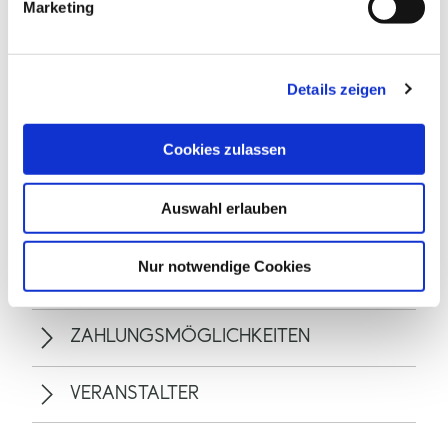
Marketing
u
n
g
Details zeigen
s
a
u
Cookies zulassen
s
ALLGEMEINE INFORMATIONEN
w
Auswahl erlauben
a
h
l
Nur notwendige Cookies
EIGNUNG
ZAHLUNGSMÖGLICHKEITEN
VERANSTALTER