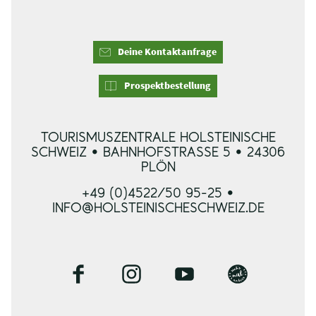
Deine Kontaktanfrage
Prospektbestellung
TOURISMUSZENTRALE HOLSTEINISCHE
SCHWEIZ • BAHNHOFSTRASSE 5 • 24306 P
LÖN
+49 (0)4522/50 95-25 •
INFO@HOLSTEINISCHESCHWEIZ.DE
F
I
Y
B
a
n
o
l
c
s
u
o