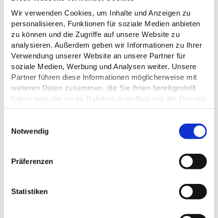
Tel.:
04522/ 21 73
Wir verwenden Cookies, um Inhalte und Anzeigen zu
E-Mail:
carsten.pusch@nabu-sh.de
personalisieren, Funktionen für soziale Medien anbieten
Webseite:
schleswig-holstein.nabu.de/wir-ueber-
zu können und die Zugriffe auf unsere Website zu
uns/organisation/landesstellen/wasser/04849.html
analysieren. Außerdem geben wir Informationen zu Ihrer
Verwendung unserer Website an unsere Partner für
soziale Medien, Werbung und Analysen weiter. Unsere
Anreise planen
Partner führen diese Informationen möglicherweise mit
weiteren Daten zusammen, die Sie ihnen bereitgestellt
haben oder die sie im Rahmen Ihrer Nutzung der Dienste
gesammelt haben.
E
Datenschutz
Notwendig
i
n
w
Präferenzen
i
l
l
Statistiken
i
g