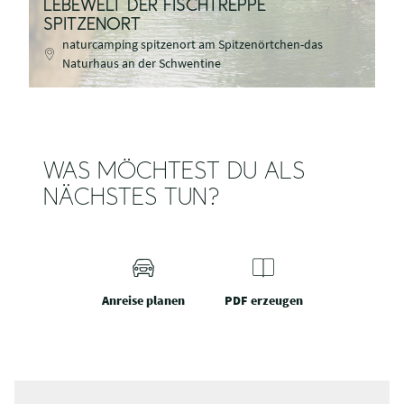
LEBEWELT DER FISCHTREPPE
SPITZENORT
naturcamping spitzenort am Spitzenörtchen-das
Naturhaus an der Schwentine
WAS MÖCHTEST DU ALS
NÄCHSTES TUN?
Anreise planen
PDF erzeugen