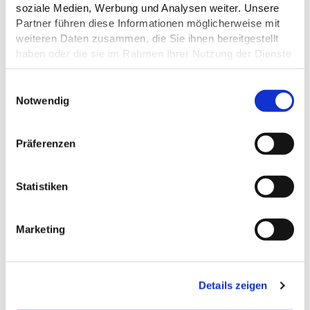
soziale Medien, Werbung und Analysen weiter. Unsere
Partner führen diese Informationen möglicherweise mit
weiteren Daten zusammen, die Sie ihnen bereitgestellt
haben oder die sie im Rahmen Ihrer Nutzung der Dienste
gesammelt haben.
E
Datenschutz
Notwendig
i
n
ALLGEMEINE INFORMATIONEN
w
Präferenzen
i
l
l
Statistiken
i
ALLGEMEINE INFORMATIONEN
g
Marketing
u
EIGNUNG
n
g
FREMDSPRACHEN
Details zeigen
s
a