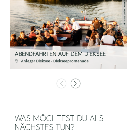
MaTS GmbH I Anne Weise
©
O
ABENDFAHRTEN AUF DEM DIEKSEE
N
Anleger Dieksee - Diekseepromenade
WAS MÖCHTEST DU ALS
NÄCHSTES TUN?