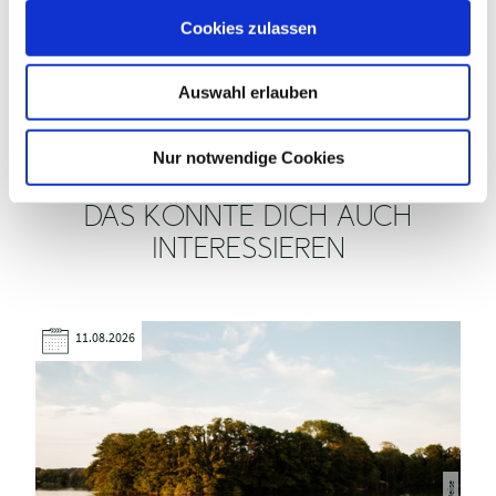
u
PREISINFORMATIONEN
Cookies zulassen
s
w
VERANSTALTER
Auswahl erlauben
a
h
l
Nur notwendige Cookies
DAS KÖNNTE DICH AUCH
INTERESSIEREN
11.08.2026