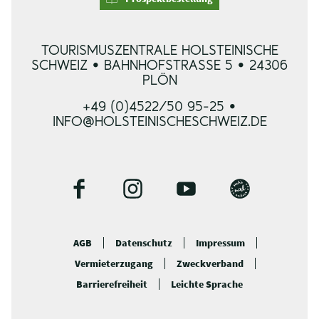
TOURISMUSZENTRALE HOLSTEINISCHE
SCHWEIZ • BAHNHOFSTRASSE 5 • 24306 P
LÖN
+49 (0)4522/50 95-25 •
INFO@HOLSTEINISCHESCHWEIZ.DE
F
I
Y
B
a
n
o
l
c
s
u
o
AGB
Datenschutz
Impressum
e
t
t
g
Vermieterzugang
Zweckverband
b
a
u
o
g
b
Barrierefreiheit
Leichte Sprache
o
r
e