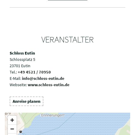
VERANSTALTER
Schloss Eutin
Schlossplatz 5
23701 Eutin
Tel.:
+49 4521 / 70950
E-Mail:
info@schloss-eutin.de
Webseite:
www.schloss-eutin.de
Anreise planen