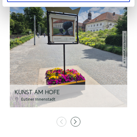
T. Medloff_Eutin Tourismus
©
KUNST AM HOFE
V
Eutiner Innenstadt