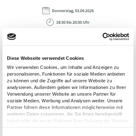
Donnerstag, 03.09.2026
18:30 bis 20:30 Uhr
Im Kalender speichern
Diese Webseite verwendet Cookies
Wir verwenden Cookies, um Inhalte und Anzeigen zu
personalisieren, Funktionen für soziale Medien anbieten
VERANSTALTER
zu können und die Zugriffe auf unsere Website zu
analysieren. Außerdem geben wir Informationen zu Ihrer
Stadtbücherei Plön
Verwendung unserer Website an unsere Partner für
Krabbe 17
soziale Medien, Werbung und Analysen weiter. Unsere
24306 Plön
Partner führen diese Informationen möglicherweise mit
Tel.:
+49 4522 / 505400
weiteren Daten zusammen, die Sie ihnen bereitgestellt
E-Mail:
stadtbuecherei@ploen.de
haben oder die sie im Rahmen Ihrer Nutzung der Dienste
Webseite:
stadtbuechereiploen.de
gesammelt haben.
E