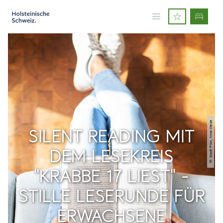
© Stadt Plön, Anne Weise
SILENT READING MIT
DEM LESEKREIS
"KRABBE 17 LIEST" -
STILLE LESERUNDE FÜR
ERWACHSENE