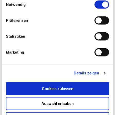
Anreise planen
Datenschutz
Notwendig
i
n
w
Präferenzen
i
l
l
Statistiken
i
g
Marketing
u
n
g
Details zeigen
s
a
u
Cookies zulassen
s
w
Auswahl erlauben
a
h