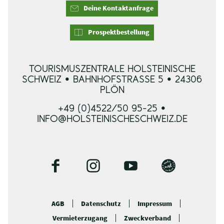
Deine Kontaktanfrage
Prospektbestellung
TOURISMUSZENTRALE HOLSTEINISCHE
SCHWEIZ • BAHNHOFSTRASSE 5 • 24306 P
LÖN
+49 (0)4522/50 95-25 •
INFO@HOLSTEINISCHESCHWEIZ.DE
F
I
Y
B
a
n
o
l
c
s
u
o
AGB
Datenschutz
Impressum
e
t
t
g
Vermieterzugang
Zweckverband
b
a
u