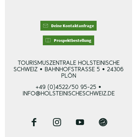
Deine Kontaktanfrage
Prospektbestellung
TOURISMUSZENTRALE HOLSTEINISCHE
SCHWEIZ • BAHNHOFSTRASSE 5 • 24306 P
LÖN
+49 (0)4522/50 95-25 •
INFO@HOLSTEINISCHESCHWEIZ.DE
F
I
Y
B
a
n
o
l