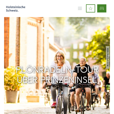
© TI GPS Anne Weise
PLÖNRADELN-TOUR
ÜBER PRINZENINSEL