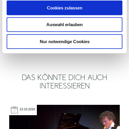
u
Cookies zulassen
s
w
Auswahl erlauben
a
EIGNUNG
h
l
Nur notwendige Cookies
VERANSTALTER
DAS KÖNNTE DICH AUCH
INTERESSIEREN
23.10.2026