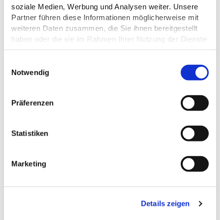
soziale Medien, Werbung und Analysen weiter. Unsere
Partner führen diese Informationen möglicherweise mit
weiteren Daten zusammen, die Sie ihnen bereitgestellt
haben oder die sie im Rahmen Ihrer Nutzung der Dienste
gesammelt haben.
E
Datenschutz
Notwendig
i
n
w
Präferenzen
i
l
l
Statistiken
i
g
Marketing
u
n
g
Details zeigen
s
ALLGEMEINE INFORMATIONEN
a