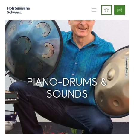
© Holger Mantey
PIANO-DRUMS &
SOUNDS