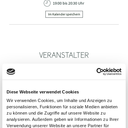
19:00 bis 20:30 Uhr
Im Kalender speichern
VERANSTALTER
Kreis der Künste in Eutin e. V.
Bahnhofstr. 23-25
23701 Eutin
Tel.:
0157 567 355 35
E-Mail:
info@kunstkreis-eutin.de
Diese Webseite verwendet Cookies
Webseite:
www.kunstkreis-eutin.de
Wir verwenden Cookies, um Inhalte und Anzeigen zu
personalisieren, Funktionen für soziale Medien anbieten
zu können und die Zugriffe auf unsere Website zu
Anreise planen
analysieren. Außerdem geben wir Informationen zu Ihrer
Verwendung unserer Website an unsere Partner für