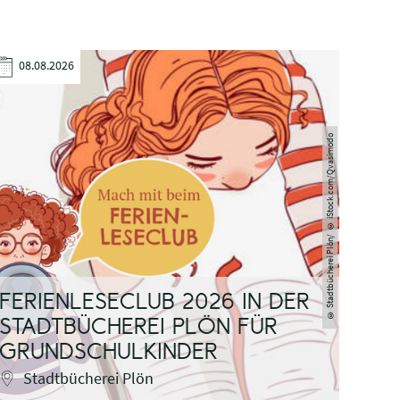
08.08.2026
08.
Stadtbücherei Plön/ © iStock.com/Qvasimodo
AUS
FERIENLESECLUB 2026 IN DER
SCH
©
STADTBÜCHEREI PLÖN FÜR
WIR
GRUNDSCHULKINDER
CAR
Stadtbücherei Plön
Eu