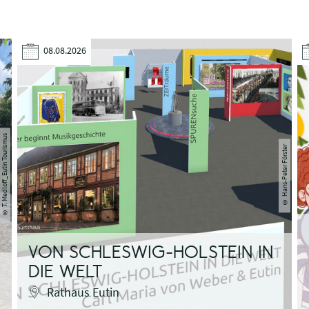
08.08.2026
T. Medloff_Eutin Tourismus
Hans-Peter Förster
©
©
VON SCHLESWIG-HOLSTEIN IN
DIE WELT
Rathaus Eutin