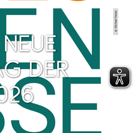
© Michael Hesse
 NEUE
AG DER
026