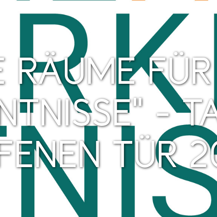
E RÄUME FÜR
NTNISSE" - T
FENEN TÜR 2