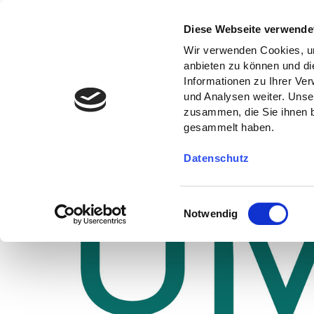
Diese Webseite verwende
Wir verwenden Cookies, um
anbieten zu können und di
Informationen zu Ihrer Ve
und Analysen weiter. Unse
zusammen, die Sie ihnen b
gesammelt haben.
Datenschutz
E
Notwendig
i
n
w
i
l
l