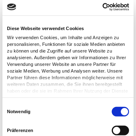
Im Kalender speichern
Diese Webseite verwendet Cookies
Wir verwenden Cookies, um Inhalte und Anzeigen zu
personalisieren, Funktionen für soziale Medien anbieten
zu können und die Zugriffe auf unsere Website zu
VERANSTALTER
analysieren. Außerdem geben wir Informationen zu Ihrer
Verwendung unserer Website an unsere Partner für
Eutiner Landesbibliothek
soziale Medien, Werbung und Analysen weiter. Unsere
Schlossplatz 4
Partner führen diese Informationen möglicherweise mit
23701 Eutin
weiteren Daten zusammen, die Sie ihnen bereitgestellt
Tel.:
+49 4521 / 788770
haben oder die sie im Rahmen Ihrer Nutzung der Dienste
E-Mail:
info@lb-eutin.de
gesammelt haben.
Webseite:
lb-eutin.kreis-oh.de
E
Datenschutz
Notwendig
i
Anreise planen
n
w
Präferenzen
i