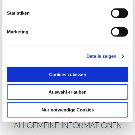
l
l
Statistiken
i
g
Marketing
u
n
g
Details zeigen
s
a
u
Cookies zulassen
s
w
Auswahl erlauben
a
h
l
Nur notwendige Cookies
ALLGEMEINE INFORMATIONEN