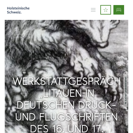
© Eutiner Landesbibliothek
WERKSTATTGESPRÄCH
„LITAUEN IN
DEUTSCHEN DRUCK-
UND FLUGSCHRIFTEN
DES 16. UND 17.