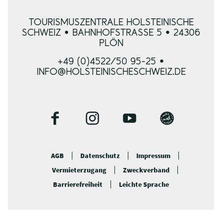
TOURISMUSZENTRALE HOLSTEINISCHE
SCHWEIZ • BAHNHOFSTRASSE 5 • 24306 P
LÖN
+49 (0)4522/50 95-25 •
INFO@HOLSTEINISCHESCHWEIZ.DE
F
I
Y
B
a
n
o
l
c
s
u
o
AGB
Datenschutz
Impressum
e
t
t
g
Vermieterzugang
Zweckverband
b
a
u
o
g
b
Barrierefreiheit
Leichte Sprache
o
r
e
k
a