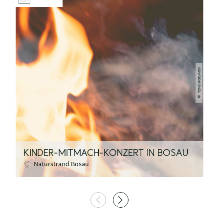
TZHS MOCANOX
©
O
KINDER-MITMACH-KONZERT IN BOSAU
G
Naturstrand Bosau