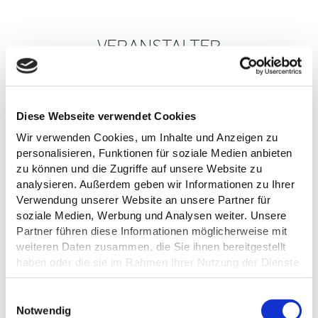
VERANSTALTER
Tourist Information Malente
Bahnhofstr. 3
23714 Malente
Diese Webseite verwendet Cookies
Tel.:
+49 4523 / 984273 - 0
Fax:
+49 4523 / 984273 - 9
Wir verwenden Cookies, um Inhalte und Anzeigen zu
E-Mail:
info@tourismus-malente.de
personalisieren, Funktionen für soziale Medien anbieten
Webseite:
www.tourismus-malente.de
zu können und die Zugriffe auf unsere Website zu
analysieren. Außerdem geben wir Informationen zu Ihrer
Verwendung unserer Website an unsere Partner für
Anreise planen
soziale Medien, Werbung und Analysen weiter. Unsere
Partner führen diese Informationen möglicherweise mit
weiteren Daten zusammen, die Sie ihnen bereitgestellt
haben oder die sie im Rahmen Ihrer Nutzung der Dienste
gesammelt haben.
E
Datenschutz
Notwendig
i