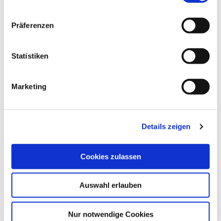
n
w
Präferenzen
i
l
l
Statistiken
i
g
Marketing
u
n
g
Details zeigen
s
a
u
Cookies zulassen
ALLGEMEINE INFORMATIONEN
s
w
Auswahl erlauben
a
h
l
ALLGEMEINE INFORMATIONEN
Nur notwendige Cookies