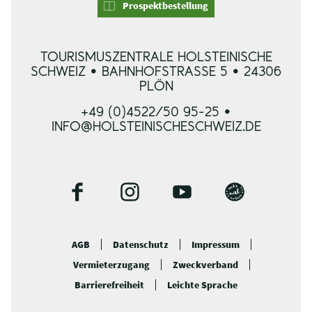
Prospektbestellung
TOURISMUSZENTRALE HOLSTEINISCHE
SCHWEIZ • BAHNHOFSTRASSE 5 • 24306 P
LÖN
+49 (0)4522/50 95-25 •
INFO@HOLSTEINISCHESCHWEIZ.DE
F
I
Y
B
a
n
o
l
c
s
u
o
AGB
Datenschutz
Impressum
e
t
t
g
Vermieterzugang
Zweckverband
b
a
u
o
g
b
Barrierefreiheit
Leichte Sprache
o
r
e