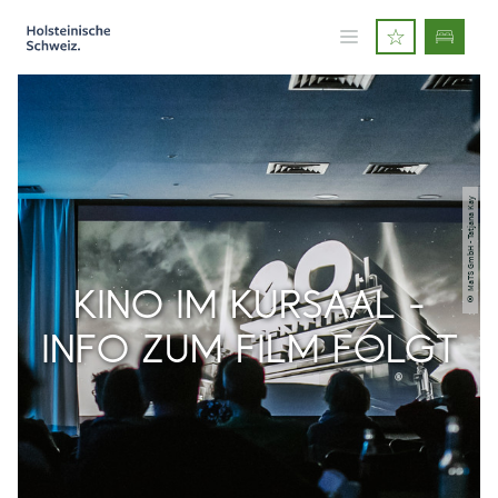
© MaTS GmbH - Tatjana Kay
KINO IM KURSAAL -
INFO ZUM FILM FOLGT