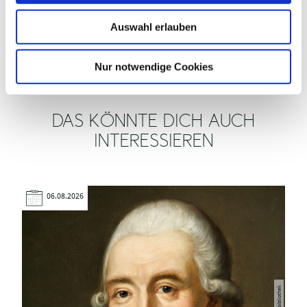
PREISINFORMATIONEN
w
Auswahl erlauben
a
VERANSTALTER
h
l
Nur notwendige Cookies
DAS KÖNNTE DICH AUCH
INTERESSIEREN
06.08.2026