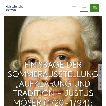
FINISSAGE DER
© Eutiner Landesbibliothek
SOMMERAUSSTELLUNG
„AUFKLÄRUNG UND
TRADITION – JUSTUS
MÖSER (1720–1794):