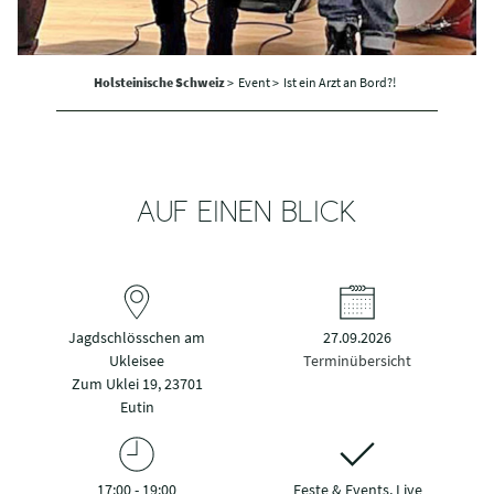
Holsteinische Schweiz
>
Event >
Ist ein Arzt an Bord?!
AUF EINEN BLICK
Jagdschlösschen am
27.09.2026
Ukleisee
Terminübersicht
Zum Uklei 19, 23701
Eutin
17:00 - 19:00
Feste & Events, Live