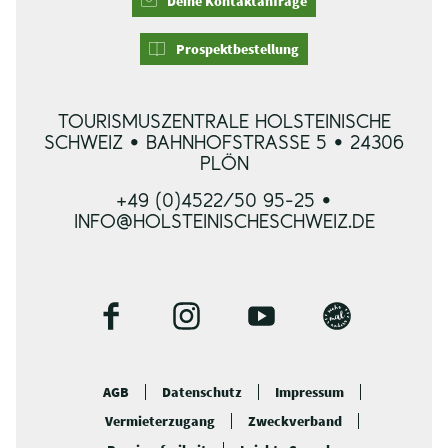
Deine Kontaktanfrage
Prospektbestellung
TOURISMUSZENTRALE HOLSTEINISCHE
SCHWEIZ • BAHNHOFSTRASSE 5 • 24306 P
LÖN
+49 (0)4522/50 95-25 •
INFO@HOLSTEINISCHESCHWEIZ.DE
F
I
Y
B
a
n
o
l
c
s
u
o
AGB
Datenschutz
Impressum
e
t
t
g
Vermieterzugang
Zweckverband
b
a
u