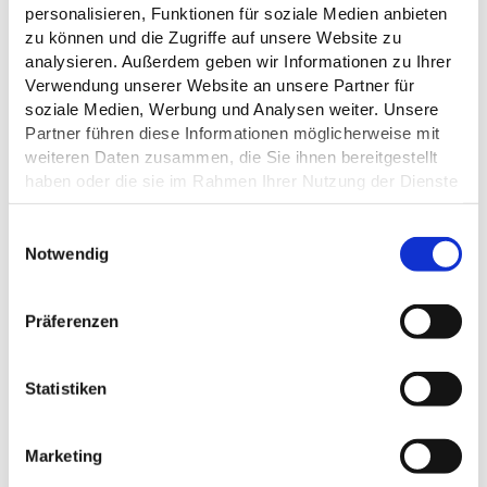
Martin Wagner
personalisieren, Funktionen für soziale Medien anbieten
Bergstraße 6
zu können und die Zugriffe auf unsere Website zu
23701 Eutin
analysieren. Außerdem geben wir Informationen zu Ihrer
Tel.:
01702172487
Verwendung unserer Website an unsere Partner für
E-Mail:
wagner@musicbuero.de
soziale Medien, Werbung und Analysen weiter. Unsere
Webseite:
www.musicbuero.de
Partner führen diese Informationen möglicherweise mit
weiteren Daten zusammen, die Sie ihnen bereitgestellt
haben oder die sie im Rahmen Ihrer Nutzung der Dienste
Anreise planen
gesammelt haben.
E
Datenschutz
Notwendig
i
n
w
Präferenzen
i
l
l
Statistiken
i
g
Marketing
u