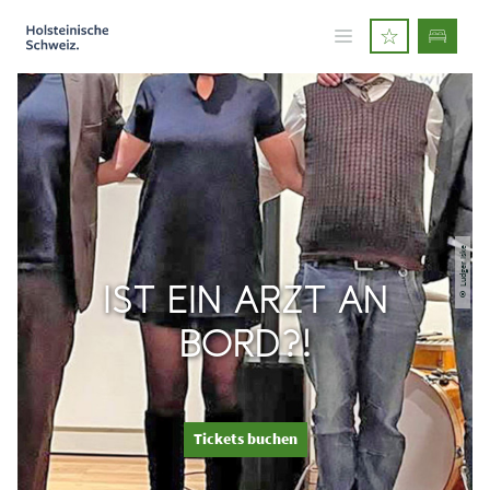
© Ludger Iske
IST EIN ARZT AN
BORD?!
Tickets buchen