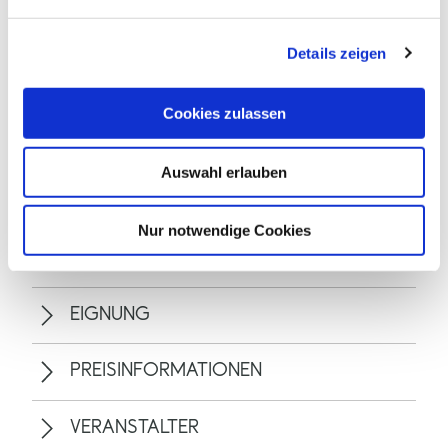
n
g
Details zeigen
s
a
u
Cookies zulassen
s
w
Auswahl erlauben
a
h
ALLGEMEINE INFORMATIONEN
l
Nur notwendige Cookies
EIGNUNG
PREISINFORMATIONEN
VERANSTALTER