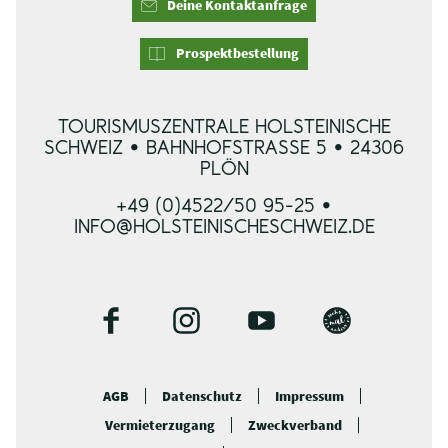
Deine Kontaktanfrage
Prospektbestellung
TOURISMUSZENTRALE HOLSTEINISCHE
SCHWEIZ • BAHNHOFSTRASSE 5 • 24306 P
LÖN
+49 (0)4522/50 95-25 •
INFO@HOLSTEINISCHESCHWEIZ.DE
F
I
Y
B
a
n
o
l
c
s
u
o
AGB
Datenschutz
Impressum
e
t
t
g
Vermieterzugang
Zweckverband
b
a
u