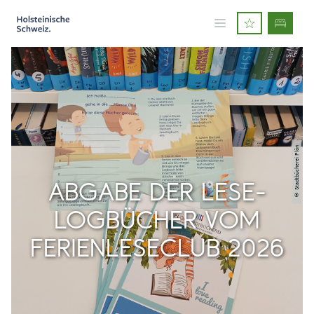
© Stadtbücherei Plön
ABGABE DER LESE-
LOGBÜCHER VOM
FERIENLESECLUB 2026