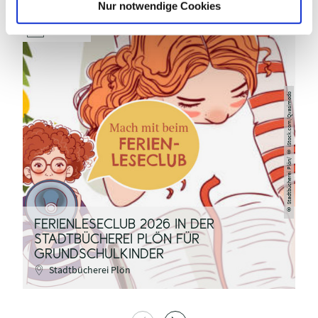
Nur notwendige Cookies
06.08.2026
Stadtbücherei Plön/ © iStock.com/Qvasimodo
©
FERIENLESECLUB 2026 IN DER
STADTBÜCHEREI PLÖN FÜR
D
GRUNDSCHULKINDER
S
Stadtbücherei Plön