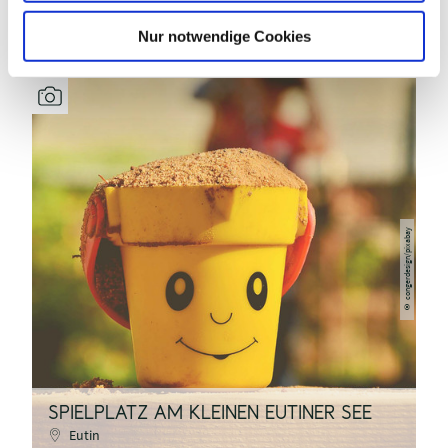
h
INTERESSIEREN
l
Nur notwendige Cookies
congerdesign/pixabay
©
SPIELPLATZ AM KLEINEN EUTINER SEE
S
Eutin