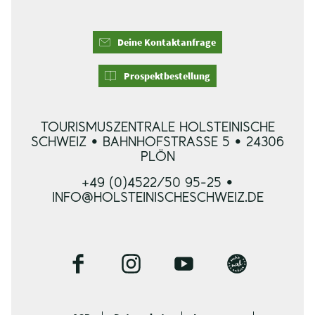
Deine Kontaktanfrage
Prospektbestellung
TOURISMUSZENTRALE HOLSTEINISCHE
SCHWEIZ • BAHNHOFSTRASSE 5 • 24306 P
LÖN
+49 (0)4522/50 95-25 •
INFO@HOLSTEINISCHESCHWEIZ.DE
F
I
Y
B
a
n
o
l
c
s
u
o