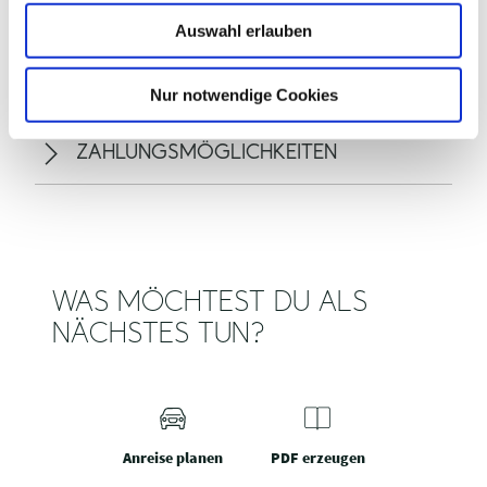
w
Auswahl erlauben
a
ALLGEMEINE INFORMATIONEN
h
l
Nur notwendige Cookies
ZAHLUNGSMÖGLICHKEITEN
WAS MÖCHTEST DU ALS
NÄCHSTES TUN?
Anreise planen
PDF erzeugen