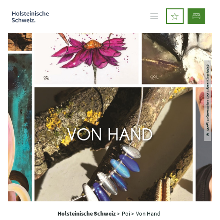
© Steffi Grützmacher und Dörte Kirschnick
VON HAND
Holsteinische Schweiz
>
Poi >
Von Hand