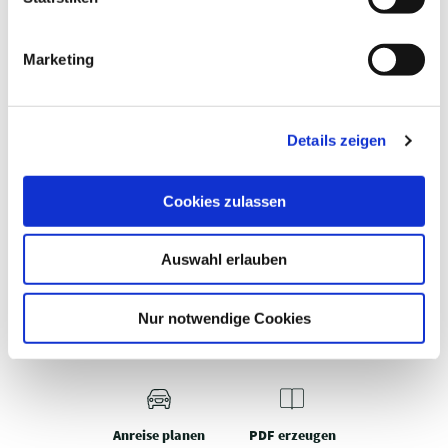
i
g
Marketing
u
NATURPARK HOLSTEINISCHE SCHWEIZ
R
n
Eutin
g
Details zeigen
s
a
u
Cookies zulassen
s
w
Auswahl erlauben
a
h
WAS MÖCHTEST DU ALS
l
Nur notwendige Cookies
NÄCHSTES TUN?
Anreise planen
PDF erzeugen