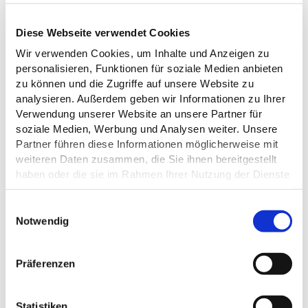
Diese Webseite verwendet Cookies
Wir verwenden Cookies, um Inhalte und Anzeigen zu
DAS KÖNNTE DICH AUCH
personalisieren, Funktionen für soziale Medien anbieten
zu können und die Zugriffe auf unsere Website zu
INTERESSIEREN
analysieren. Außerdem geben wir Informationen zu Ihrer
Verwendung unserer Website an unsere Partner für
soziale Medien, Werbung und Analysen weiter. Unsere
Partner führen diese Informationen möglicherweise mit
weiteren Daten zusammen, die Sie ihnen bereitgestellt
haben oder die sie im Rahmen Ihrer Nutzung der Dienste
gesammelt haben.
E
Datenschutz
Notwendig
i
©TI Plön Luftfotografie Martin Elsen
n
w
Präferenzen
i
l
l
Statistiken
©