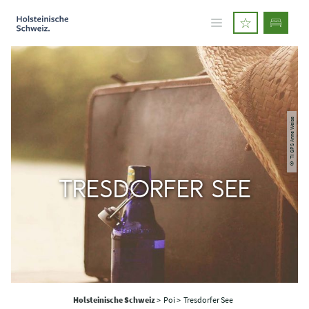
© TI GPS Anne Weise
TRESDORFER SEE
Holsteinische Schweiz
>
Poi >
Tresdorfer See