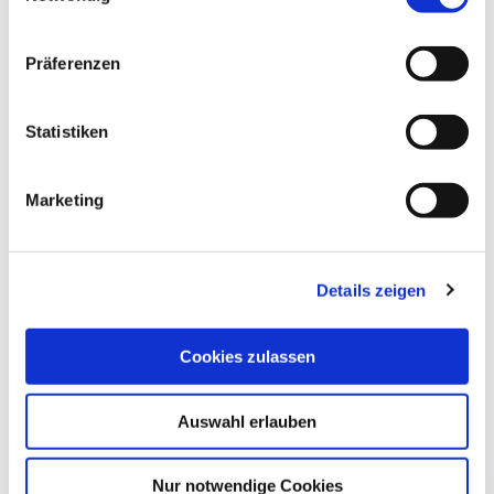
n
w
Präferenzen
i
l
l
Statistiken
i
TZHS Anne Weise
g
Marketing
u
©
n
g
Details zeigen
s
a
u
Cookies zulassen
BADESTELLE STADTHEIDE
S
s
Plön
w
Auswahl erlauben
a
h
l
Nur notwendige Cookies