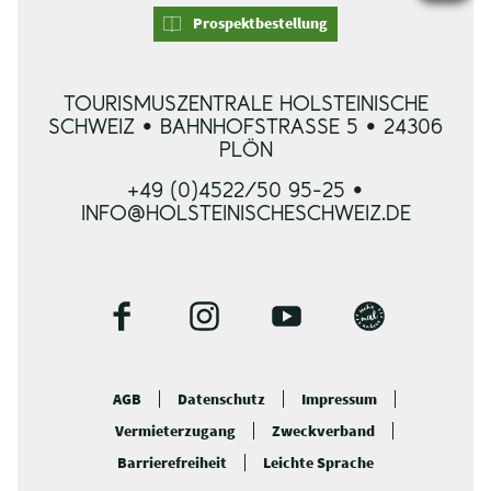
Prospektbestellung
TOURISMUSZENTRALE HOLSTEINISCHE
SCHWEIZ • BAHNHOFSTRASSE 5 • 24306 P
LÖN
+49 (0)4522/50 95-25 •
INFO@HOLSTEINISCHESCHWEIZ.DE
F
I
Y
B
a
n
o
l
c
s
u
o
AGB
Datenschutz
Impressum
e
t
t
g
Vermieterzugang
Zweckverband
b
a
u
o
g
b
Barrierefreiheit
Leichte Sprache