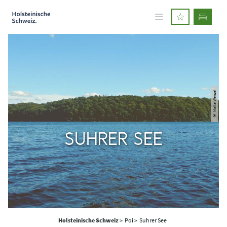
© Malte Wenzel
SUHRER SEE
Holsteinische Schweiz
>
Poi >
Suhrer See