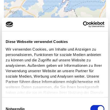
Diese Webseite verwendet Cookies
Wir verwenden Cookies, um Inhalte und Anzeigen zu
personalisieren, Funktionen für soziale Medien anbieten
zu können und die Zugriffe auf unsere Website zu
analysieren. Außerdem geben wir Informationen zu Ihrer
Verwendung unserer Website an unsere Partner für
soziale Medien, Werbung und Analysen weiter. Unsere
Partner führen diese Informationen möglicherweise mit
DAS KÖNNTE DICH AUCH
weiteren Daten zusammen, die Sie ihnen bereitgestellt
INTERESSIEREN
haben oder die sie im Rahmen Ihrer Nutzung der Dienste
gesammelt haben.
E
Datenschutz
Notwendig
i