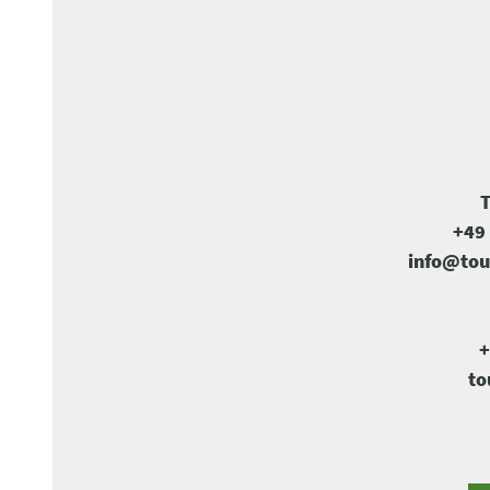
T
+49 
info@tou
+
to