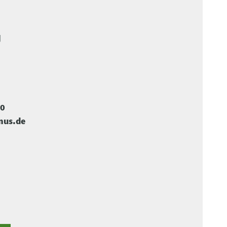
U
-0
mus.de