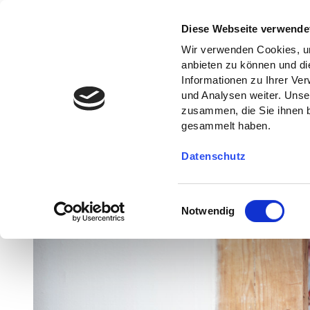
Diese Webseite verwende
Wir verwenden Cookies, um
anbieten zu können und di
Informationen zu Ihrer Ve
und Analysen weiter. Unse
zusammen, die Sie ihnen b
gesammelt haben.
Datenschutz
E
Notwendig
i
n
w
i
l
l