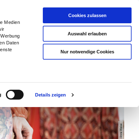
Menü
Erlebnisse
Buchen
Cookies zulassen
le Medien
ir
Auswahl erlauben
, Werbung
ren Daten
ienste
Nur notwendige Cookies
g
Details zeigen
© ©Anne Weise