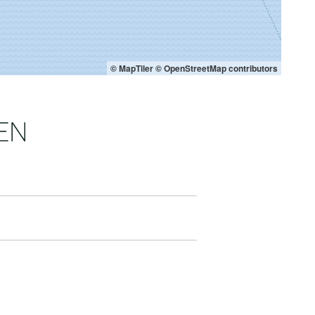
© MapTiler
© OpenStreetMap contributors
EN