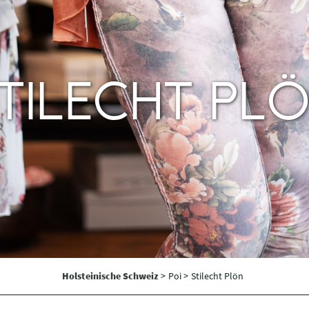
TILECHT PL
Holsteinische Schweiz
>
Poi >
Stilecht Plön