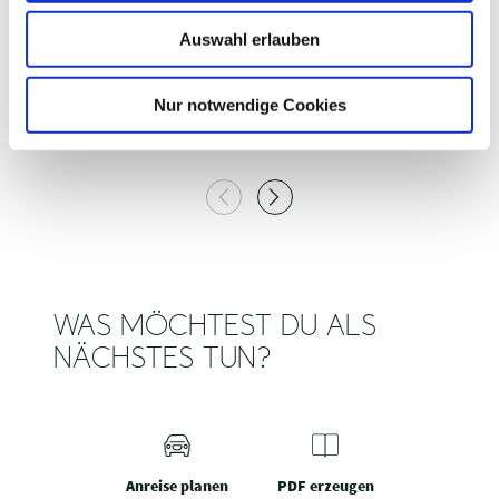
w
Auswahl erlauben
a
h
STEMPELKASTEN 39 GLASAU
S
l
Nur notwendige Cookies
Glasau
WAS MÖCHTEST DU ALS
NÄCHSTES TUN?
Anreise planen
PDF erzeugen