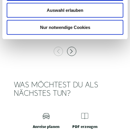
w
Auswahl erlauben
a
h
STEMPELKASTEN 31 DAMSDORF
S
l
Nur notwendige Cookies
Damsdorf
WAS MÖCHTEST DU ALS
NÄCHSTES TUN?
Anreise planen
PDF erzeugen