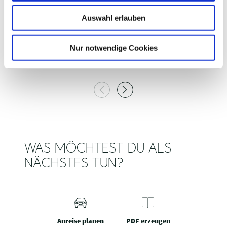
w
Auswahl erlauben
a
h
STEMPELKASTEN 25 WENSIN
S
l
Nur notwendige Cookies
Wensin
WAS MÖCHTEST DU ALS
NÄCHSTES TUN?
Anreise planen
PDF erzeugen