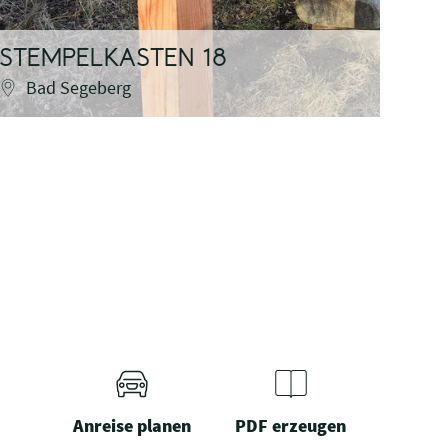
STEMPELKASTEN 18
STE
Bad Segeberg
B
Anreise planen
PDF erzeugen