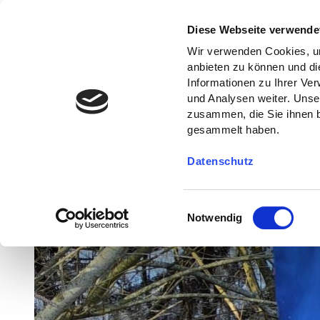
Diese Webseite verwende
Wir verwenden Cookies, um
anbieten zu können und di
Informationen zu Ihrer Ve
und Analysen weiter. Unse
zusammen, die Sie ihnen b
gesammelt haben.
Datenschutz
E
Notwendig
i
n
w
i
l
l