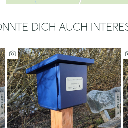
NNTE DICH AUCH INTERE
Patrick Landt
Patrick Landt
©
©