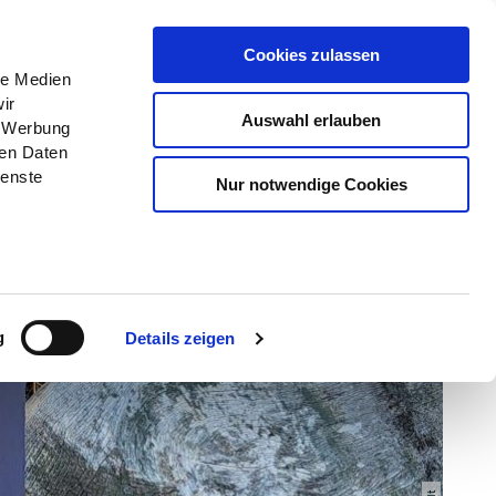
Menü
Erlebnisse
Buchen
Cookies zulassen
le Medien
ir
Auswahl erlauben
, Werbung
ren Daten
ienste
Nur notwendige Cookies
g
Details zeigen