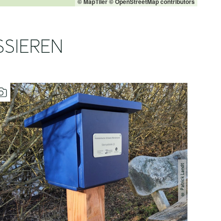
© MapTiler
© OpenStreetMap contributors
SSIEREN
Patrick Landt
©